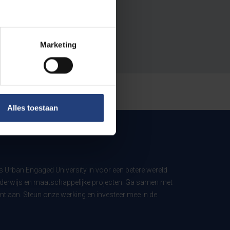
Marketing
Alles toestaan
ls Urban Engaged University in voor een betere wereld
derwijs en maatschappelijke projecten. Ga samen met
t aan. Steun onze werking en investeer mee in de