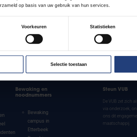
erzameld op basis van uw gebruik van hun services.
Voorkeuren
Statistieken
Selectie toestaan
Bewaking en
Steun VUB
noodnummers
De VUB zet zich a
via onderzoek, on
Bewaking
en
ons dit engagemen
campus in
eel
maatschappij.
Etterbeek
udenten