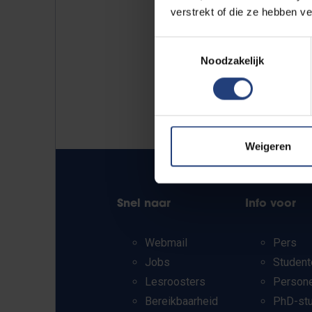
verstrekt of die ze hebben v
Toestemmingsselectie
Noodzakelijk
Weigeren
Snel naar
Info voor
Webmail
Pers
Jobs
Student
Lesroosters
Person
Bereikbaarheid
PhD-st