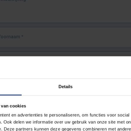
Voornaam
*
Familienaam
*
E-mailadres
*
Details
URL
*
 van cookies
ent en advertenties te personaliseren, om functies voor social
. Ook delen we informatie over uw gebruik van onze site met on
lledige URL van de pagina waar je de fout zag.
e. Deze partners kunnen deze gegevens combineren met andere i
ttps://www.vub.be/nl/studeren-aan-de-vub/alle-opleidingen