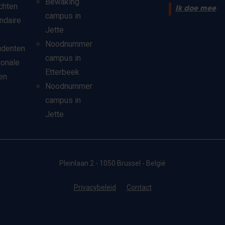
Bewaking
chten
Ik doe mee
campus in
ndaire
Jette
Noodnummer
udenten
campus in
ionale
Etterbeek
en
Noodnummer
campus in
Jette
Pleinlaan 2 - 1050 Brussel - België
Privacybeleid
Contact