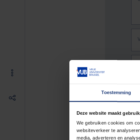
Toestemming
Deze website maakt gebruik
We gebruiken cookies om cont
websiteverkeer te analyseren
De vo
media, adverteren en analys
Bv. h