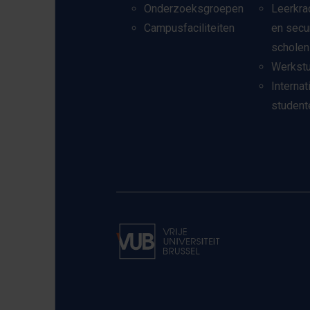
Onderzoeksgroepen
Leerkra
Campusfaciliteiten
en secu
scholen
Werkst
Internat
student