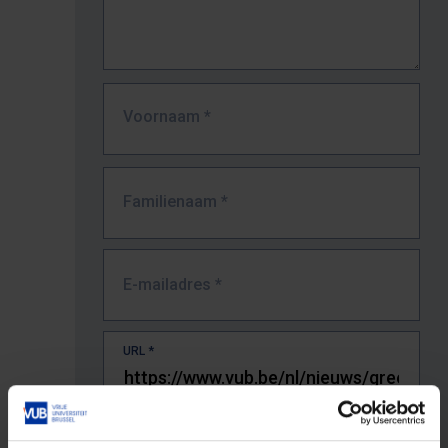
Voornaam
*
Familienaam
*
E-mailadres
*
URL
*
De volledige URL van de pagina waar je de fout zag.
Bv. https://www.vub.be/nl/studeren-aan-de-vub/alle-