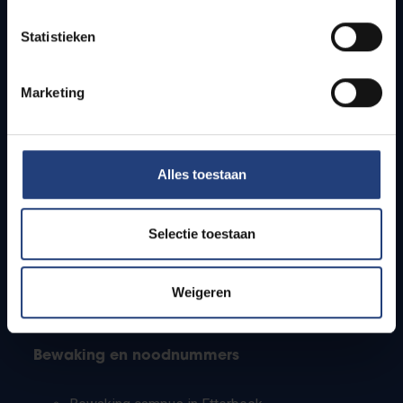
Lesroosters
Statistieken
Bereikbaarheid
Onderzoeksgroepen
Campusfaciliteiten
Marketing
Info voor
Alles toestaan
Pers
Studenten
Personeel
Selectie toestaan
PhD-studenten
Leerkrachten en secundaire scholen
Werkstudenten
Weigeren
Internationale studenten
Bewaking en noodnummers