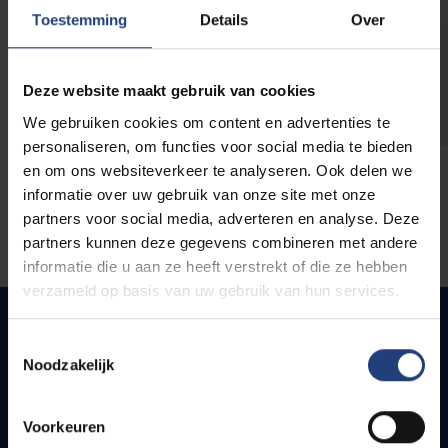
opleidingen
Toestemming
Details
Over
Deze website maakt gebruik van cookies
We gebruiken cookies om content en advertenties te
personaliseren, om functies voor social media te bieden
en om ons websiteverkeer te analyseren. Ook delen we
informatie over uw gebruik van onze site met onze
partners voor social media, adverteren en analyse. Deze
partners kunnen deze gegevens combineren met andere
informatie die u aan ze heeft verstrekt of die ze hebben
verzameld op basis van uw gebruik van hun services.
Toestemmingsselectie
Noodzakelijk
Snel naar
Webmail
Voorkeuren
Jobs