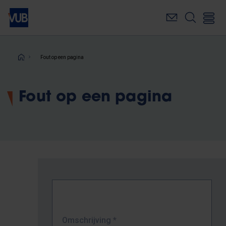
Overslaan
en
naar
de
inhoud
Kruimelpad
Fout op een pagina
gaan
Fout op een pagina
Omschrijving
*