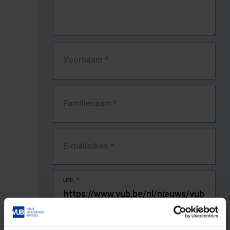
Voornaam
*
Familienaam
*
E-mailadres
*
URL
*
De volledige URL van de pagina waar je de fout zag.
Bv. https://www.vub.be/nl/studeren-aan-de-vub/alle-