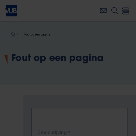
Overslaan
en
naar
de
inhoud
Kruimelpad
Fout op een pagina
gaan
Fout op een pagina
Omschrijving
*