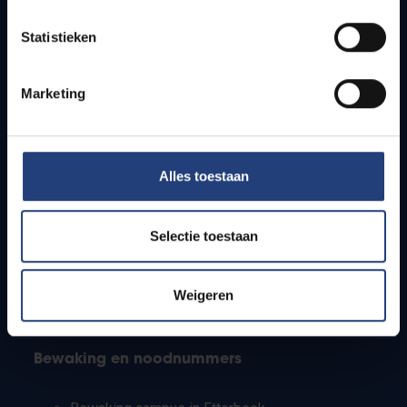
Lesroosters
Statistieken
Bereikbaarheid
Onderzoeksgroepen
Campusfaciliteiten
Marketing
Info voor
Alles toestaan
Pers
Studenten
Personeel
Selectie toestaan
PhD-studenten
Leerkrachten en secundaire scholen
Werkstudenten
Weigeren
Internationale studenten
Bewaking en noodnummers