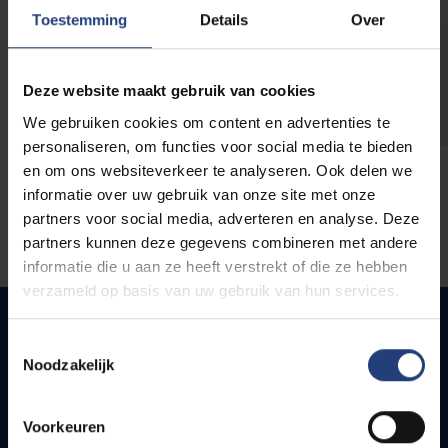
opleidingen
Toestemming
Details
Over
Deze website maakt gebruik van cookies
We gebruiken cookies om content en advertenties te
personaliseren, om functies voor social media te bieden
en om ons websiteverkeer te analyseren. Ook delen we
informatie over uw gebruik van onze site met onze
partners voor social media, adverteren en analyse. Deze
partners kunnen deze gegevens combineren met andere
informatie die u aan ze heeft verstrekt of die ze hebben
verzameld op basis van uw gebruik van hun services.
Toestemmingsselectie
Noodzakelijk
Snel naar
Webmail
Voorkeuren
Jobs