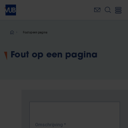
Overslaan
en
naar
de
inhoud
Kruimelpad
Fout op een pagina
gaan
Fout op een pagina
Omschrijving
*