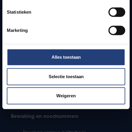
Lesroosters
Statistieken
Bereikbaarheid
Onderzoeksgroepen
Campusfaciliteiten
Marketing
Info voor
Alles toestaan
Pers
Studenten
Personeel
Selectie toestaan
PhD-studenten
Leerkrachten en secundaire scholen
Werkstudenten
Weigeren
Internationale studenten
Bewaking en noodnummers