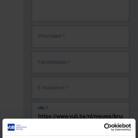
Voornaam
*
Familienaam
*
E-mailadres
*
URL
*
De volledige URL van de pagina waar je de fout zag.
Bv. https://www.vub.be/nl/studeren-aan-de-vub/alle-