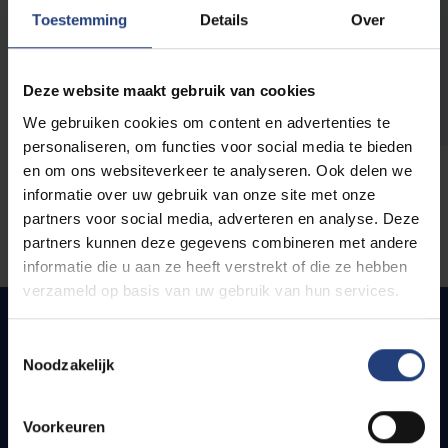
opleidingen
Toestemming
Details
Over
Deze website maakt gebruik van cookies
We gebruiken cookies om content en advertenties te
personaliseren, om functies voor social media te bieden
en om ons websiteverkeer te analyseren. Ook delen we
informatie over uw gebruik van onze site met onze
partners voor social media, adverteren en analyse. Deze
partners kunnen deze gegevens combineren met andere
informatie die u aan ze heeft verstrekt of die ze hebben
verzameld op basis van uw gebruik van hun services.
Toestemmingsselectie
Noodzakelijk
Snel naar
Webmail
Voorkeuren
Jobs