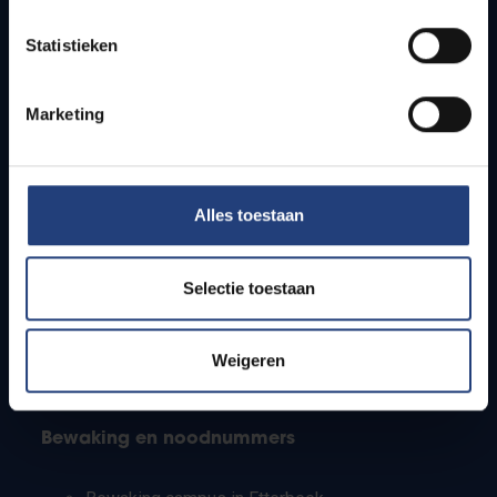
Lesroosters
Statistieken
Bereikbaarheid
Onderzoeksgroepen
Campusfaciliteiten
Marketing
Info voor
Alles toestaan
Pers
Studenten
Personeel
Selectie toestaan
PhD-studenten
Leerkrachten en secundaire scholen
Werkstudenten
Weigeren
Internationale studenten
Bewaking en noodnummers