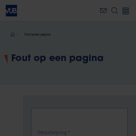
Overslaan
en
naar
de
inhoud
Kruimelpad
Fout op een pagina
gaan
Fout op een pagina
Omschrijving
*