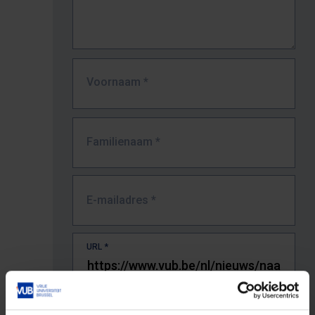
Voornaam
*
Familienaam
*
E-mailadres
*
URL
*
De volledige URL van de pagina waar je de fout zag.
Bv. https://www.vub.be/nl/studeren-aan-de-vub/alle-