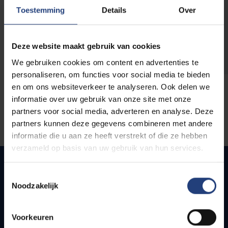
opleidingen
Toestemming
Details
Over
Deze website maakt gebruik van cookies
We gebruiken cookies om content en advertenties te
personaliseren, om functies voor social media te bieden
en om ons websiteverkeer te analyseren. Ook delen we
informatie over uw gebruik van onze site met onze
partners voor social media, adverteren en analyse. Deze
partners kunnen deze gegevens combineren met andere
informatie die u aan ze heeft verstrekt of die ze hebben
verzameld op basis van uw gebruik van hun services.
Toestemmingsselectie
Noodzakelijk
Snel naar
Webmail
Voorkeuren
Jobs