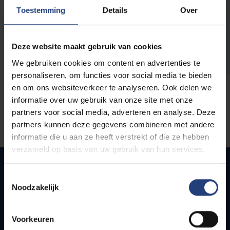
opleidingen
Toestemming
Details
Over
Deze website maakt gebruik van cookies
We gebruiken cookies om content en advertenties te
personaliseren, om functies voor social media te bieden
en om ons websiteverkeer te analyseren. Ook delen we
informatie over uw gebruik van onze site met onze
partners voor social media, adverteren en analyse. Deze
partners kunnen deze gegevens combineren met andere
informatie die u aan ze heeft verstrekt of die ze hebben
verzameld op basis van uw gebruik van hun services.
Toestemmingsselectie
Noodzakelijk
Snel naar
Webmail
Voorkeuren
Jobs