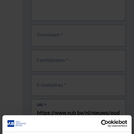
Voornaam
*
Familienaam
*
E-mailadres
*
URL
*
De volledige URL van de pagina waar je de fout zag.
Bv. https://www.vub.be/nl/studeren-aan-de-vub/alle-