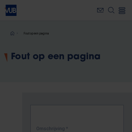
Overslaan
en
naar
de
inhoud
Kruimelpad
Fout op een pagina
gaan
Fout op een pagina
Omschrijving
*