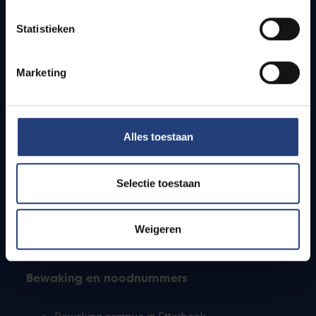
Lesroosters
Statistieken
Bereikbaarheid
Onderzoeksgroepen
Campusfaciliteiten
Marketing
Info voor
Alles toestaan
Pers
Studenten
Personeel
Selectie toestaan
PhD-studenten
Leerkrachten en secundaire scholen
Werkstudenten
Weigeren
Internationale studenten
Bewaking en noodnummers