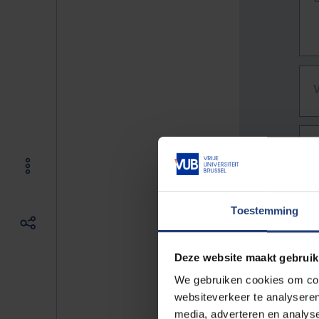
Toestemming
Deze website maakt gebruik
We gebruiken cookies om cont
websiteverkeer te analyseren
De vo
media, adverteren en analys
Bv. h