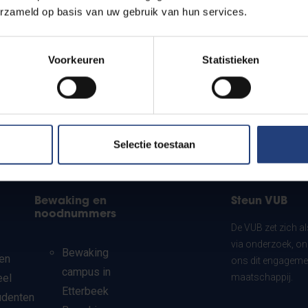
erzameld op basis van uw gebruik van hun services.
Voorkeuren
Statistieken
Selectie toestaan
Bewaking en
Steun VUB
noodnummers
De VUB zet zich a
via onderzoek, on
Bewaking
en
ons dit engagemen
campus in
eel
maatschappij.
Etterbeek
udenten