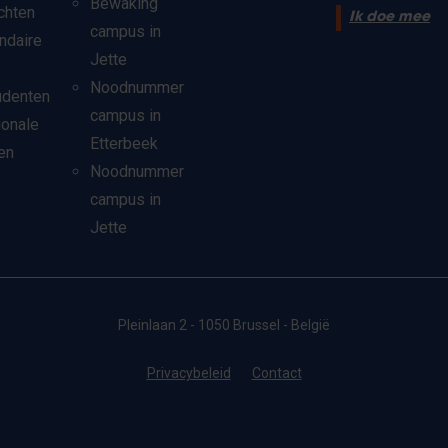
Bewaking
chten
Ik doe mee
campus in
ndaire
Jette
Noodnummer
udenten
campus in
ionale
Etterbeek
en
Noodnummer
campus in
Jette
Pleinlaan 2 - 1050 Brussel - België
Privacybeleid
Contact