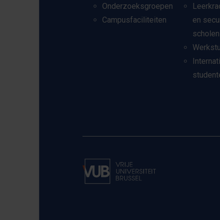
Onderzoeksgroepen
Leerkra
Campusfaciliteiten
en secu
scholen
Werkst
Internat
student