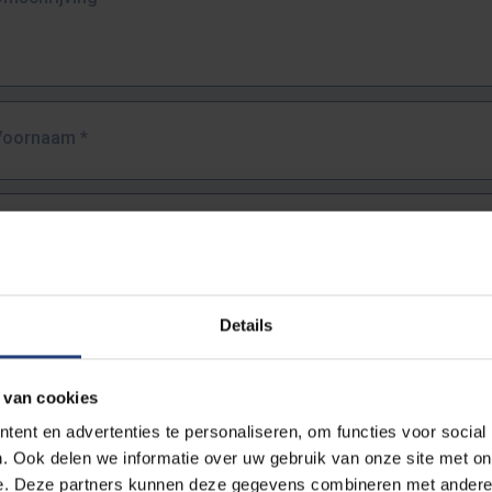
Voornaam
*
Familienaam
*
E-mailadres
*
Details
URL
*
 van cookies
ent en advertenties te personaliseren, om functies voor social
. Ook delen we informatie over uw gebruik van onze site met on
lledige URL van de pagina waar je de fout zag.
e. Deze partners kunnen deze gegevens combineren met andere i
ttps://www.vub.be/nl/studeren-aan-de-vub/alle-opleidingen