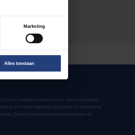
Marketing
Alles toestaan
ls Urban Engaged University in voor een betere wereld
derwijs en maatschappelijke projecten. Ga samen met
t aan. Steun onze werking en investeer mee in de