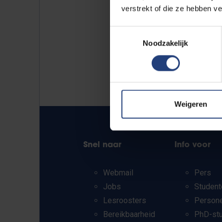
verstrekt of die ze hebben v
Toestemmingsselectie
Noodzakelijk
Weigeren
Snel naar
Info voor
Webmail
Pers
Jobs
Student
Lesroosters
Person
Bereikbaarheid
PhD-st