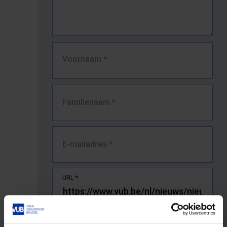
Voornaam
*
Familienaam
*
E-mailadres
*
URL
*
De volledige URL van de pagina waar je de fout zag.
Bv. https://www.vub.be/nl/studeren-aan-de-vub/alle-