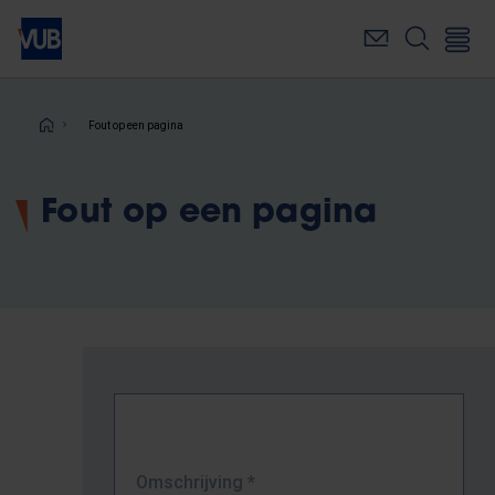
Overslaan
en
naar
de
inhoud
Kruimelpad
Fout op een pagina
gaan
Fout op een pagina
Omschrijving
*