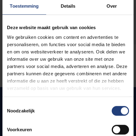
opleidingen
Toestemming
Details
Over
Deze website maakt gebruik van cookies
We gebruiken cookies om content en advertenties te
personaliseren, om functies voor social media te bieden
en om ons websiteverkeer te analyseren. Ook delen we
informatie over uw gebruik van onze site met onze
partners voor social media, adverteren en analyse. Deze
partners kunnen deze gegevens combineren met andere
informatie die u aan ze heeft verstrekt of die ze hebben
verzameld op basis van uw gebruik van hun services.
Toestemmingsselectie
Noodzakelijk
Snel naar
Webmail
Voorkeuren
Jobs