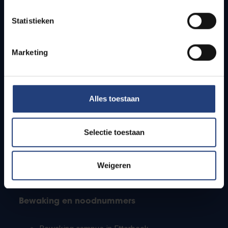
Lesroosters
Statistieken
Bereikbaarheid
Onderzoeksgroepen
Campusfaciliteiten
Marketing
Info voor
Alles toestaan
Pers
Studenten
Personeel
Selectie toestaan
PhD-studenten
Leerkrachten en secundaire scholen
Werkstudenten
Weigeren
Internationale studenten
Bewaking en noodnummers