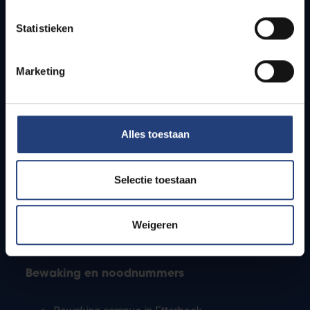
Lesroosters
Statistieken
Bereikbaarheid
Onderzoeksgroepen
Campusfaciliteiten
Marketing
Info voor
Alles toestaan
Pers
Studenten
Personeel
Selectie toestaan
PhD-studenten
Leerkrachten en secundaire scholen
Werkstudenten
Weigeren
Internationale studenten
Bewaking en noodnummers