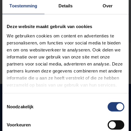
opleidingen
Toestemming
Details
Over
Deze website maakt gebruik van cookies
We gebruiken cookies om content en advertenties te
personaliseren, om functies voor social media te bieden
en om ons websiteverkeer te analyseren. Ook delen we
informatie over uw gebruik van onze site met onze
partners voor social media, adverteren en analyse. Deze
partners kunnen deze gegevens combineren met andere
informatie die u aan ze heeft verstrekt of die ze hebben
verzameld op basis van uw gebruik van hun services.
Toestemmingsselectie
Noodzakelijk
Snel naar
Webmail
Voorkeuren
Jobs