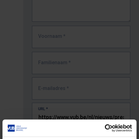
Voornaam
*
Familienaam
*
E-mailadres
*
URL
*
De volledige URL van de pagina waar je de fout zag.
Bv. https://www.vub.be/nl/studeren-aan-de-vub/alle-