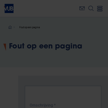
Overslaan
en
naar
de
inhoud
Kruimelpad
Fout op een pagina
gaan
Fout op een pagina
Omschrijving
*