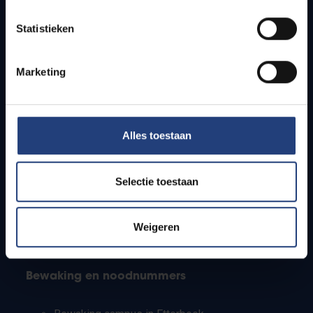
Lesroosters
Statistieken
Bereikbaarheid
Onderzoeksgroepen
Campusfaciliteiten
Marketing
Info voor
Alles toestaan
Pers
Studenten
Personeel
Selectie toestaan
PhD-studenten
Leerkrachten en secundaire scholen
Werkstudenten
Weigeren
Internationale studenten
Bewaking en noodnummers