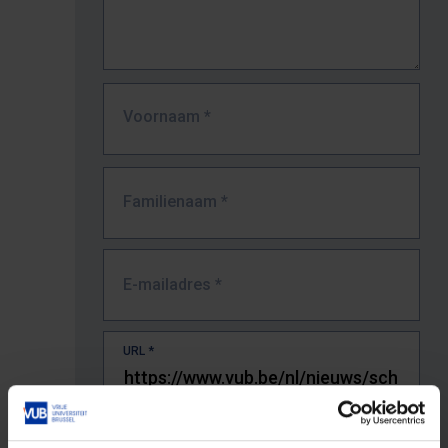
Voornaam
*
Familienaam
*
E-mailadres
*
URL
*
De volledige URL van de pagina waar je de fout zag.
Bv. https://www.vub.be/nl/studeren-aan-de-vub/alle-