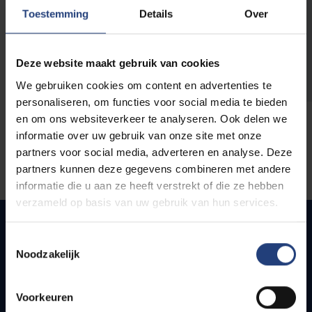
opleidingen
Toestemming
Details
Over
Deze website maakt gebruik van cookies
We gebruiken cookies om content en advertenties te
personaliseren, om functies voor social media te bieden
en om ons websiteverkeer te analyseren. Ook delen we
informatie over uw gebruik van onze site met onze
partners voor social media, adverteren en analyse. Deze
partners kunnen deze gegevens combineren met andere
informatie die u aan ze heeft verstrekt of die ze hebben
verzameld op basis van uw gebruik van hun services.
Toestemmingsselectie
Noodzakelijk
Snel naar
Webmail
Voorkeuren
Jobs