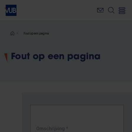
Overslaan
en
naar
de
inhoud
Kruimelpad
Fout op een pagina
gaan
Fout op een pagina
Omschrijving
*