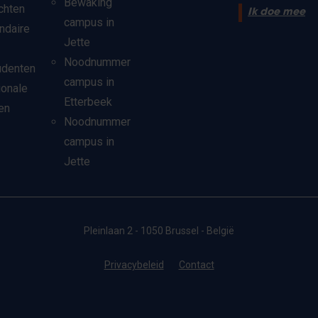
Bewaking
chten
Ik doe mee
campus in
ndaire
Jette
Noodnummer
udenten
campus in
ionale
Etterbeek
en
Noodnummer
campus in
Jette
Pleinlaan 2 - 1050 Brussel - België
Privacybeleid
Contact