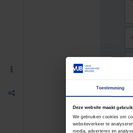
Toestemming
Deze website maakt gebruik
We gebruiken cookies om cont
websiteverkeer te analyseren
De vo
media, adverteren en analys
Bv. h