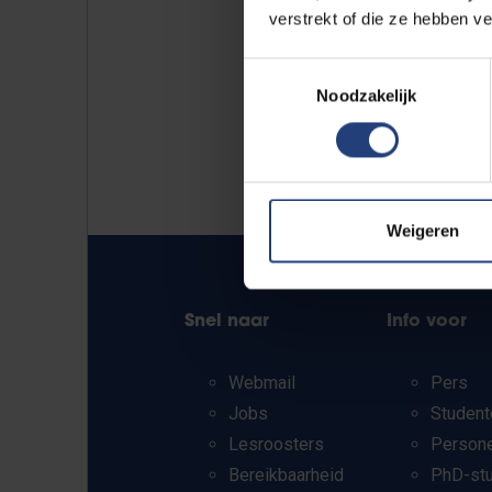
verstrekt of die ze hebben v
Toestemmingsselectie
Noodzakelijk
Weigeren
Snel naar
Info voor
Webmail
Pers
Jobs
Student
Lesroosters
Person
Bereikbaarheid
PhD-st