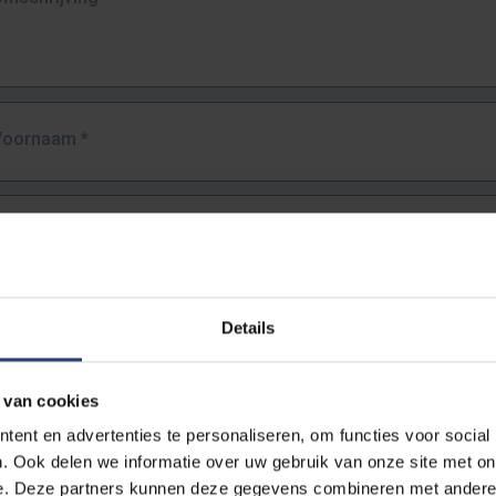
Voornaam
*
Familienaam
*
E-mailadres
*
Details
URL
*
 van cookies
ent en advertenties te personaliseren, om functies voor social
. Ook delen we informatie over uw gebruik van onze site met on
lledige URL van de pagina waar je de fout zag.
e. Deze partners kunnen deze gegevens combineren met andere i
ttps://www.vub.be/nl/studeren-aan-de-vub/alle-opleidingen