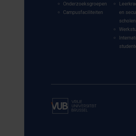
Onderzoeksgroepen
Leerkra
Campusfaciliteiten
en secu
scholen
Werkst
Internat
student