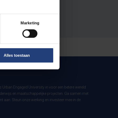
Marketing
Alles toestaan
ls Urban Engaged University in voor een betere wereld
derwijs en maatschappelijke projecten. Ga samen met
t aan. Steun onze werking en investeer mee in de