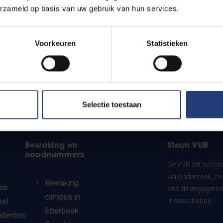
erzameld op basis van uw gebruik van hun services.
Voorkeuren
Statistieken
Selectie toestaan
Bewaking en
Steun VUB
noodnummers
De VUB zet zich a
via onderzoek, on
Bewaking
en
ons dit engagemen
campus in
eel
maatschappij.
Etterbeek
udenten