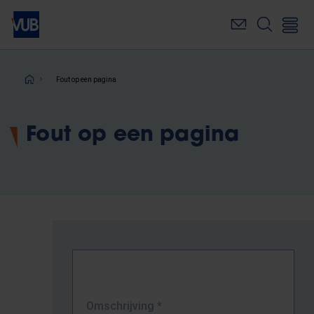
Overslaan
en
naar
de
inhoud
Kruimelpad
Fout op een pagina
gaan
Fout op een pagina
Omschrijving
*