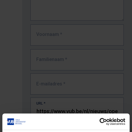
Voornaam
*
Familienaam
*
E-mailadres
*
URL
*
De volledige URL van de pagina waar je de fout zag.
Bv. https://www.vub.be/nl/studeren-aan-de-vub/alle-