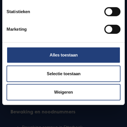
Lesroosters
Statistieken
Bereikbaarheid
Onderzoeksgroepen
Campusfaciliteiten
Marketing
Info voor
Alles toestaan
Pers
Studenten
Personeel
Selectie toestaan
PhD-studenten
Leerkrachten en secundaire scholen
Werkstudenten
Weigeren
Internationale studenten
Bewaking en noodnummers