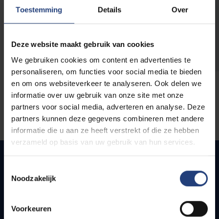
opleidingen
Toestemming
Details
Over
Deze website maakt gebruik van cookies
We gebruiken cookies om content en advertenties te
personaliseren, om functies voor social media te bieden
en om ons websiteverkeer te analyseren. Ook delen we
informatie over uw gebruik van onze site met onze
partners voor social media, adverteren en analyse. Deze
partners kunnen deze gegevens combineren met andere
informatie die u aan ze heeft verstrekt of die ze hebben
verzameld op basis van uw gebruik van hun services.
Toestemmingsselectie
Noodzakelijk
Snel naar
Webmail
Voorkeuren
Jobs