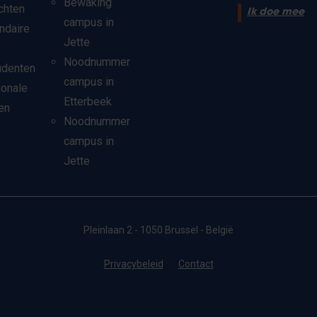
Bewaking
chten
Ik doe mee
campus in
ndaire
Jette
Noodnummer
udenten
campus in
ionale
Etterbeek
en
Noodnummer
campus in
Jette
Pleinlaan 2 - 1050 Brussel - België
Privacybeleid
Contact