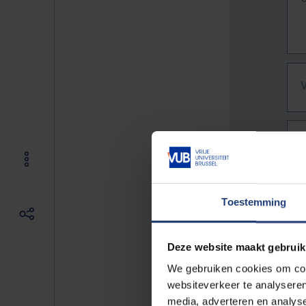
Toestemming
Deze website maakt gebruik
We gebruiken cookies om cont
websiteverkeer te analyseren
De vo
media, adverteren en analys
Bv. h