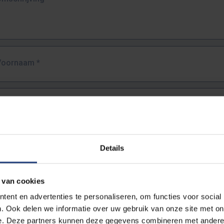
Voornaam
*
Familienaam
*
E-mailadres
*
Details
URL
*
 van cookies
ent en advertenties te personaliseren, om functies voor social
. Ook delen we informatie over uw gebruik van onze site met on
lledige URL van de pagina waar je de fout zag.
e. Deze partners kunnen deze gegevens combineren met andere i
ttps://www.vub.be/nl/studeren-aan-de-vub/alle-opleidingen