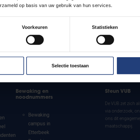
erzameld op basis van uw gebruik van hun services.
Voorkeuren
Statistieken
Selectie toestaan
Bewaking en
Steun VUB
noodnummers
De VUB zet zich a
via onderzoek, on
Bewaking
en
ons dit engagemen
campus in
eel
maatschappij.
Etterbeek
udenten