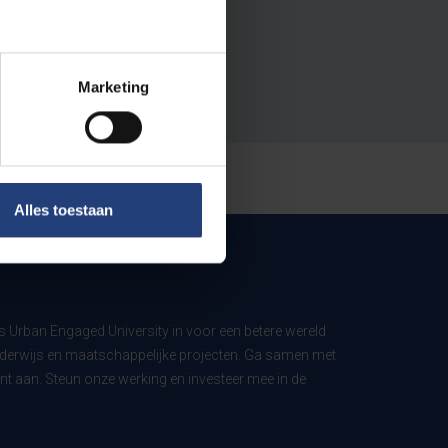
Marketing
Alles toestaan
ls Urban Engaged University in voor een betere wereld
derwijs en maatschappelijke projecten. Ga samen met
t aan. Steun onze werking en investeer mee in de