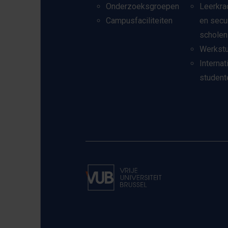
Onderzoeksgroepen
Leerkra
Campusfaciliteiten
en secu
scholen
Werkst
Internat
student