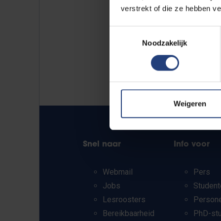
verstrekt of die ze hebben v
Toestemmingsselectie
Noodzakelijk
Weigeren
Snel naar
Info voor
Webmail
Pers
Jobs
Student
Lesroosters
Person
Bereikbaarheid
PhD-st