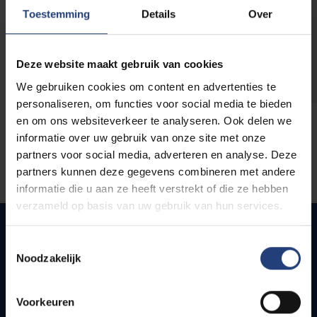
opleidingen
Toestemming
Details
Over
Deze website maakt gebruik van cookies
We gebruiken cookies om content en advertenties te
personaliseren, om functies voor social media te bieden
en om ons websiteverkeer te analyseren. Ook delen we
informatie over uw gebruik van onze site met onze
partners voor social media, adverteren en analyse. Deze
partners kunnen deze gegevens combineren met andere
informatie die u aan ze heeft verstrekt of die ze hebben
verzameld op basis van uw gebruik van hun services.
Toestemmingsselectie
Noodzakelijk
Snel naar
Webmail
Voorkeuren
Jobs