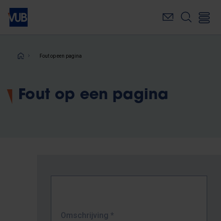
Overslaan
en
naar
de
inhoud
Kruimelpad
Fout op een pagina
gaan
Fout op een pagina
Omschrijving
*