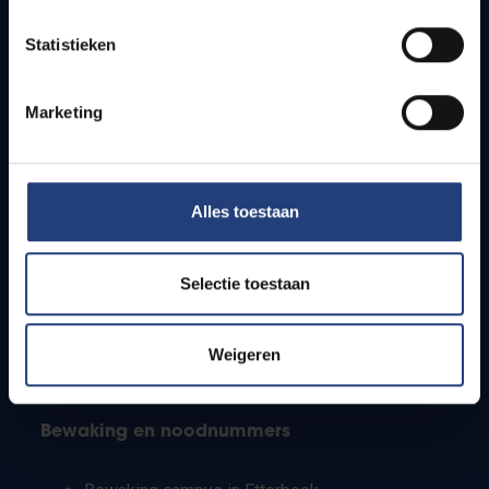
Lesroosters
Statistieken
Bereikbaarheid
Onderzoeksgroepen
Campusfaciliteiten
Marketing
Info voor
Alles toestaan
Pers
Studenten
Personeel
Selectie toestaan
PhD-studenten
Leerkrachten en secundaire scholen
Werkstudenten
Weigeren
Internationale studenten
Bewaking en noodnummers