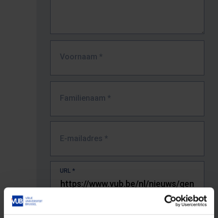
Voornaam
*
Familienaam
*
E-mailadres
*
URL
*
De volledige URL van de pagina waar je de fout zag.
Bv. https://www.vub.be/nl/studeren-aan-de-vub/alle-