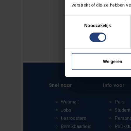
verstrekt of die ze hebben v
Toestemmingsselectie
Noodzakelijk
Weigeren
Snel naar
Info voor
Webmail
Pers
Jobs
Student
Lesroosters
Person
Bereikbaarheid
PhD-st