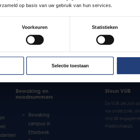
erzameld op basis van uw gebruik van hun services.
Voorkeuren
Statistieken
Selectie toestaan
Bewaking en
Steun VUB
noodnummers
De VUB zet zich a
via onderzoek, on
Bewaking
en
ons dit engagemen
campus in
eel
maatschappij.
Etterbeek
udenten