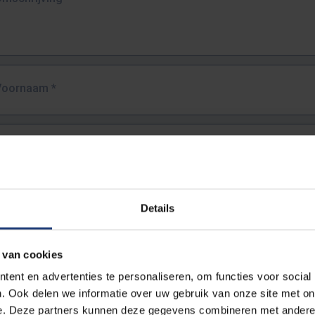
Voornaam
*
Familienaam
*
E-mailadres
*
Details
URL
*
 van cookies
ent en advertenties te personaliseren, om functies voor social
. Ook delen we informatie over uw gebruik van onze site met on
lledige URL van de pagina waar je de fout zag.
e. Deze partners kunnen deze gegevens combineren met andere i
ttps://www.vub.be/nl/studeren-aan-de-vub/alle-opleidingen