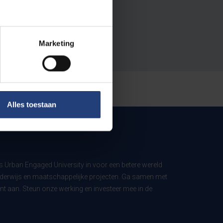
Marketing
Alles toestaan
ls Urban Engaged University in voor een betere wereld
derwijs en maatschappelijke projecten. Ga samen met
t aan. Steun onze werking en investeer mee in de