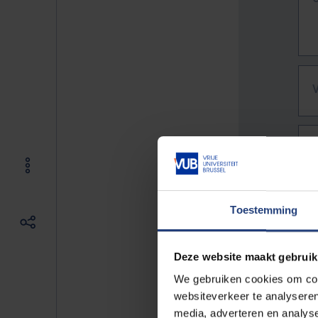
Toestemming
Deze website maakt gebruik
We gebruiken cookies om cont
websiteverkeer te analyseren
De vo
media, adverteren en analys
Bv. h