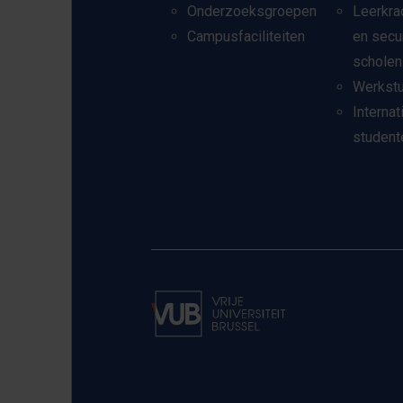
Onderzoeksgroepen
Leerkra
Campusfaciliteiten
en secu
scholen
Werkst
Internat
student