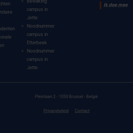
Bewaking
chten
Ik doe mee
campus in
ndaire
Jette
Noodnummer
udenten
campus in
ionale
Etterbeek
en
Noodnummer
campus in
Jette
Pleinlaan 2 - 1050 Brussel - België
Privacybeleid
Contact