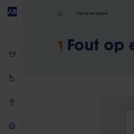
Overslaan
en
Kruimelpad
Fout op een pagina
naar
de
inhoud
Fout op
gaan
Studeren
Ons onderzoek
Samen innoveren
Internationale relaties