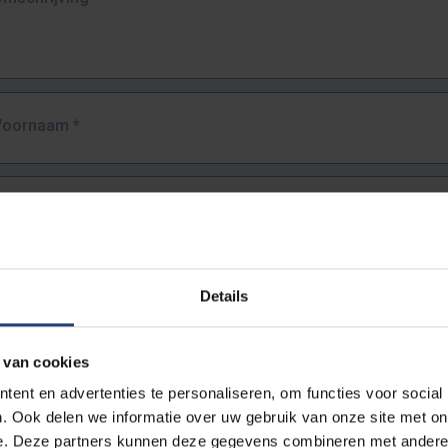
Voornaam
*
Familienaam
*
E-mailadres
*
Details
URL
*
 van cookies
ent en advertenties te personaliseren, om functies voor social
. Ook delen we informatie over uw gebruik van onze site met on
lledige URL van de pagina waar je de fout zag.
e. Deze partners kunnen deze gegevens combineren met andere i
ttps://www.vub.be/nl/studeren-aan-de-vub/alle-opleidingen