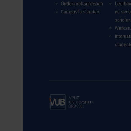
Onderzoeksgroepen
Leerkra
Campusfaciliteiten
en secu
scholen
Werkst
Internat
student