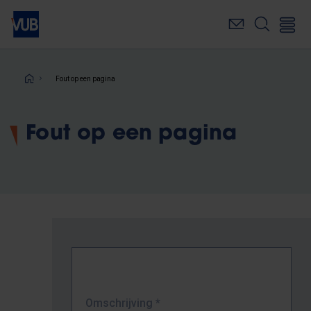
Overslaan
en
naar
de
inhoud
Kruimelpad
Fout op een pagina
gaan
Fout op een pagina
Omschrijving
*