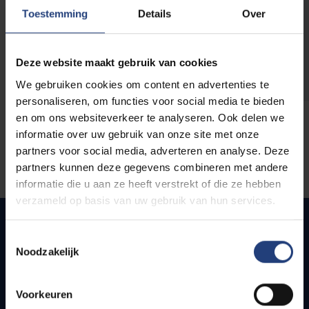
opleidingen
Toestemming
Details
Over
Deze website maakt gebruik van cookies
We gebruiken cookies om content en advertenties te
personaliseren, om functies voor social media te bieden
en om ons websiteverkeer te analyseren. Ook delen we
informatie over uw gebruik van onze site met onze
partners voor social media, adverteren en analyse. Deze
partners kunnen deze gegevens combineren met andere
informatie die u aan ze heeft verstrekt of die ze hebben
verzameld op basis van uw gebruik van hun services.
Toestemmingsselectie
Noodzakelijk
Snel naar
Webmail
Voorkeuren
Jobs