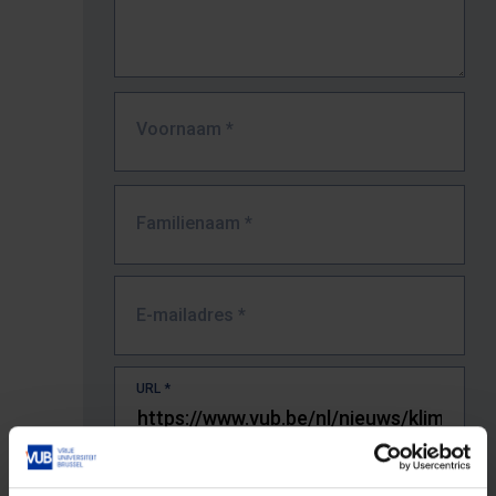
Voornaam
*
Familienaam
*
E-mailadres
*
URL
*
De volledige URL van de pagina waar je de fout zag.
Bv. https://www.vub.be/nl/studeren-aan-de-vub/alle-