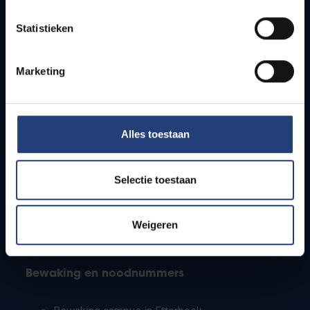
Lesroosters
Statistieken
Bereikbaarheid
Onderzoeksgroepen
Campusfaciliteiten
Marketing
Info voor
Alles toestaan
Pers
Studenten
Personeel
Selectie toestaan
PhD-studenten
Leerkrachten en secundaire scholen
Werkstudenten
Weigeren
Internationale studenten
Bewaking en noodnummers