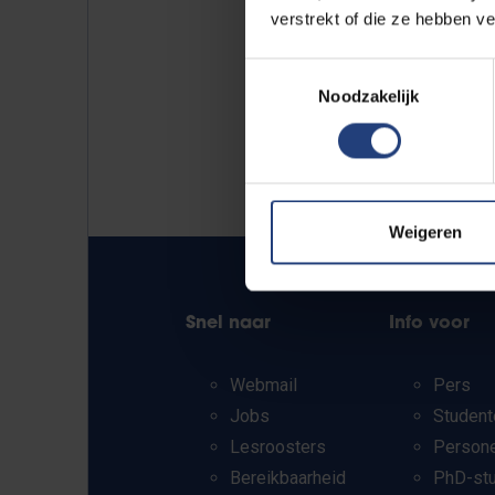
verstrekt of die ze hebben v
Toestemmingsselectie
Noodzakelijk
Weigeren
Snel naar
Info voor
Webmail
Pers
Jobs
Student
Lesroosters
Person
Bereikbaarheid
PhD-st