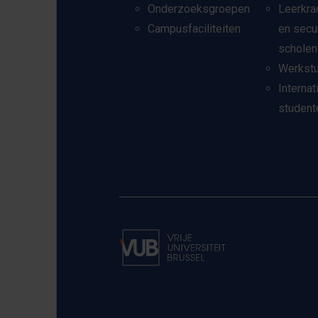
Onderzoeksgroepen
Leerkra
Campusfaciliteiten
en secu
scholen
Werkst
Internat
student