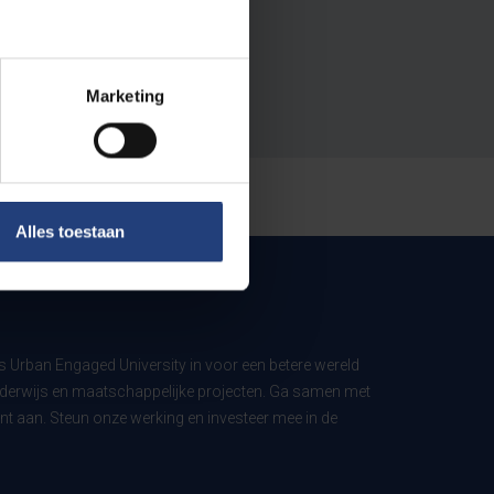
Marketing
Alles toestaan
ls Urban Engaged University in voor een betere wereld
derwijs en maatschappelijke projecten. Ga samen met
t aan. Steun onze werking en investeer mee in de