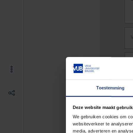
Toestemming
Deze website maakt gebruik
We gebruiken cookies om cont
websiteverkeer te analyseren
De vo
media, adverteren en analys
Bv. h