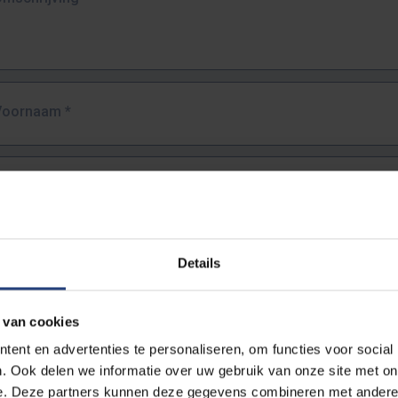
Voornaam
*
Familienaam
*
E-mailadres
*
Details
URL
*
 van cookies
ent en advertenties te personaliseren, om functies voor social
. Ook delen we informatie over uw gebruik van onze site met on
lledige URL van de pagina waar je de fout zag.
e. Deze partners kunnen deze gegevens combineren met andere i
ttps://www.vub.be/nl/studeren-aan-de-vub/alle-opleidingen