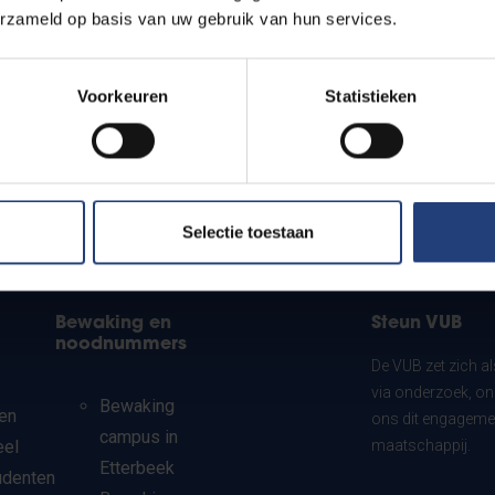
erzameld op basis van uw gebruik van hun services.
Voorkeuren
Statistieken
Selectie toestaan
Bewaking en
Steun VUB
noodnummers
De VUB zet zich a
via onderzoek, on
Bewaking
en
ons dit engagemen
campus in
eel
maatschappij.
Etterbeek
udenten