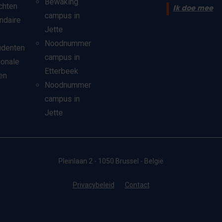
Bewaking
chten
Ik doe mee
campus in
ndaire
Jette
Noodnummer
udenten
campus in
ionale
Etterbeek
en
Noodnummer
campus in
Jette
Pleinlaan 2 - 1050 Brussel - België
Privacybeleid
Contact