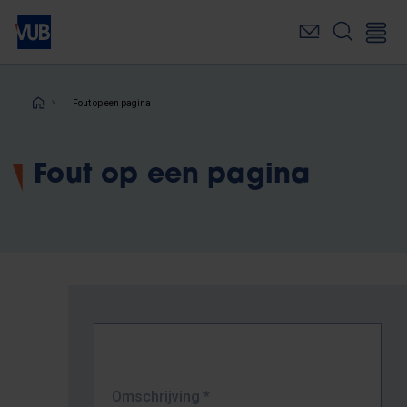
Overslaan
en
naar
de
inhoud
Kruimelpad
Fout op een pagina
gaan
Fout op een pagina
Omschrijving
*