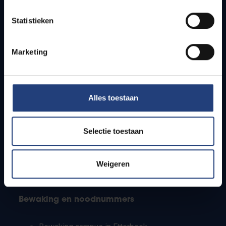
Lesroosters
Statistieken
Bereikbaarheid
Onderzoeksgroepen
Campusfaciliteiten
Marketing
Info voor
Alles toestaan
Pers
Studenten
Personeel
Selectie toestaan
PhD-studenten
Leerkrachten en secundaire scholen
Werkstudenten
Weigeren
Internationale studenten
Bewaking en noodnummers