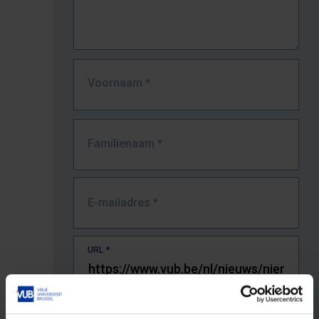
Voornaam
*
Familienaam
*
E-mailadres
*
URL
*
De volledige URL van de pagina waar je de fout zag.
Bv. https://www.vub.be/nl/studeren-aan-de-vub/alle-