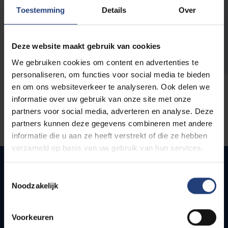
opleidingen
Toestemming
Details
Over
Deze website maakt gebruik van cookies
We gebruiken cookies om content en advertenties te
personaliseren, om functies voor social media te bieden
en om ons websiteverkeer te analyseren. Ook delen we
informatie over uw gebruik van onze site met onze
partners voor social media, adverteren en analyse. Deze
partners kunnen deze gegevens combineren met andere
informatie die u aan ze heeft verstrekt of die ze hebben
verzameld op basis van uw gebruik van hun services.
Toestemmingsselectie
Noodzakelijk
Snel naar
Webmail
Voorkeuren
Jobs