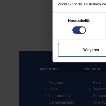
verstrekt of die ze hebben v
Toestemmingsselectie
Noodzakelijk
Weigeren
Snel naar
Info voor
Webmail
Pers
Jobs
Student
Lesroosters
Person
Bereikbaarheid
PhD-st