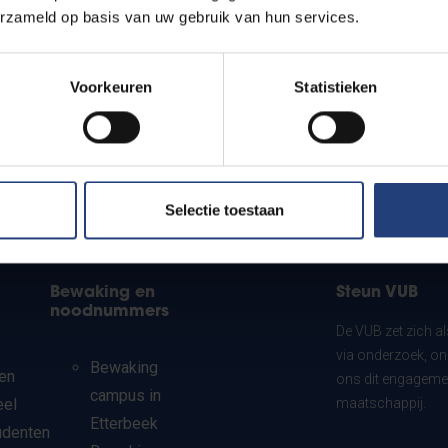
erzameld op basis van uw gebruik van hun services.
Voorkeuren
Statistieken
Selectie toestaan
Bewaking en
Steun VUB
noodnummers
De VUB zet zich a
via onderzoek, on
Bewaking
en
ons dit engagemen
campus in
eel
maatschappij.
Etterbeek
udenten