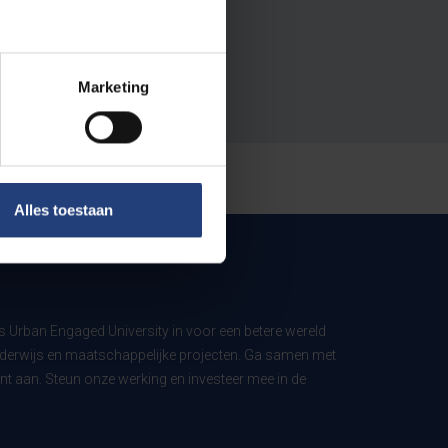
Marketing
Alles toestaan
ls Urban Engaged University in voor een betere wereld
derwijs en maatschappelijke projecten. Ga samen met
t aan. Steun onze werking en investeer mee in de