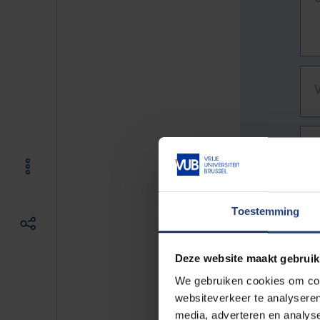
Toestemming
Deze website maakt gebruik
We gebruiken cookies om cont
websiteverkeer te analyseren
De vo
media, adverteren en analys
Bv. h