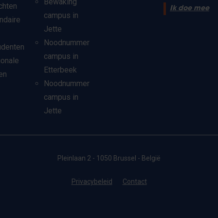
Bewaking
chten
Ik doe mee
campus in
ndaire
Jette
Noodnummer
udenten
campus in
ionale
Etterbeek
en
Noodnummer
campus in
Jette
Pleinlaan 2 - 1050 Brussel - België
Privacybeleid
Contact