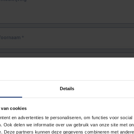
Voornaam
*
Familienaam
*
E-mailadres
*
Details
URL
*
 van cookies
ent en advertenties te personaliseren, om functies voor social
. Ook delen we informatie over uw gebruik van onze site met on
lledige URL van de pagina waar je de fout zag.
e. Deze partners kunnen deze gegevens combineren met andere i
ttps://www.vub.be/nl/studeren-aan-de-vub/alle-opleidingen