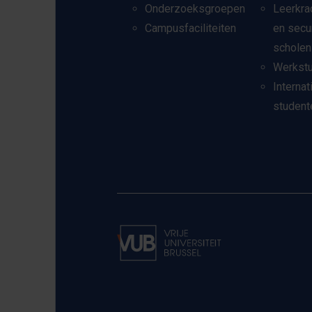
Onderzoeksgroepen
Leerkra
Campusfaciliteiten
en secu
scholen
Werkst
Internat
student