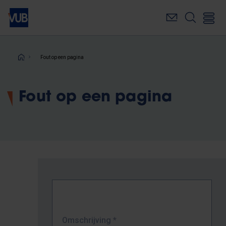
Overslaan
en
naar
de
inhoud
Kruimelpad
Fout op een pagina
gaan
Fout op een pagina
Omschrijving
*