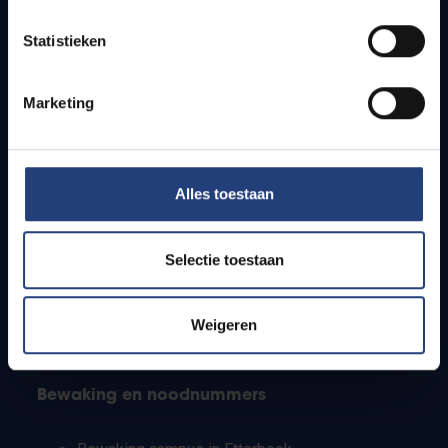
Lesroosters
Statistieken
Bereikbaarheid
Onderzoeksgroepen
Campusfaciliteiten
Marketing
Info voor
Alles toestaan
Pers
Studenten
Personeel
Selectie toestaan
PhD-studenten
Leerkrachten en secundaire scholen
Werkstudenten
Weigeren
Internationale studenten
Bewaking en noodnummers