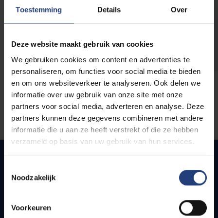
opleidingen
Toestemming
Details
Over
Deze website maakt gebruik van cookies
We gebruiken cookies om content en advertenties te
personaliseren, om functies voor social media te bieden
en om ons websiteverkeer te analyseren. Ook delen we
informatie over uw gebruik van onze site met onze
partners voor social media, adverteren en analyse. Deze
partners kunnen deze gegevens combineren met andere
informatie die u aan ze heeft verstrekt of die ze hebben
verzameld op basis van uw gebruik van hun services.
Toestemmingsselectie
Noodzakelijk
Snel naar
Webmail
Voorkeuren
Jobs