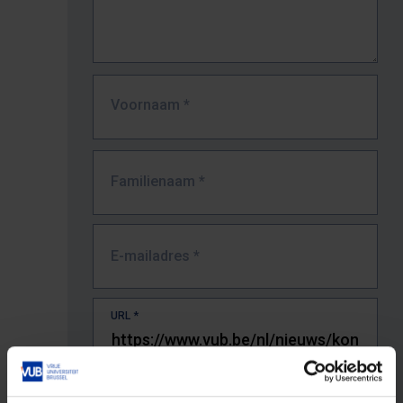
Voornaam
*
Familienaam
*
E-mailadres
*
URL
*
De volledige URL van de pagina waar je de fout zag.
Bv. https://www.vub.be/nl/studeren-aan-de-vub/alle-