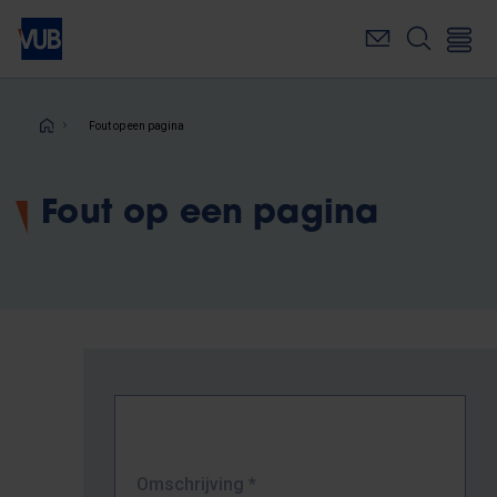
Overslaan
en
naar
de
inhoud
Kruimelpad
Fout op een pagina
gaan
Fout op een pagina
Omschrijving
*