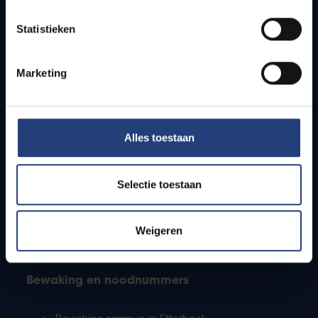
Lesroosters
Statistieken
Bereikbaarheid
Onderzoeksgroepen
Campusfaciliteiten
Marketing
Info voor
Alles toestaan
Pers
Studenten
Personeel
Selectie toestaan
PhD-studenten
Leerkrachten en secundaire scholen
Werkstudenten
Weigeren
Internationale studenten
Bewaking en noodnummers