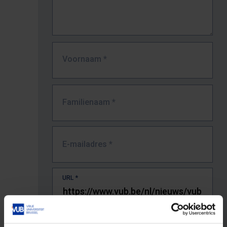
Voornaam
*
Familienaam
*
E-mailadres
*
URL
*
De volledige URL van de pagina waar je de fout zag.
Bv. https://www.vub.be/nl/studeren-aan-de-vub/alle-