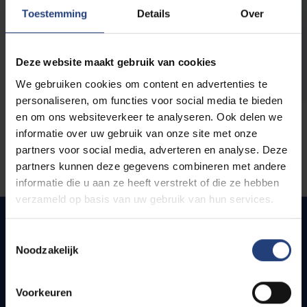
opleidingen
Toestemming
Details
Over
Deze website maakt gebruik van cookies
We gebruiken cookies om content en advertenties te
personaliseren, om functies voor social media te bieden
en om ons websiteverkeer te analyseren. Ook delen we
informatie over uw gebruik van onze site met onze
partners voor social media, adverteren en analyse. Deze
partners kunnen deze gegevens combineren met andere
informatie die u aan ze heeft verstrekt of die ze hebben
verzameld op basis van uw gebruik van hun services.
Toestemmingsselectie
Noodzakelijk
Snel naar
Webmail
Voorkeuren
Jobs