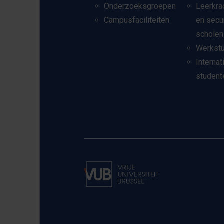
Onderzoeksgroepen
Leerkra
Campusfaciliteiten
en secu
scholen
Werkst
Internat
student