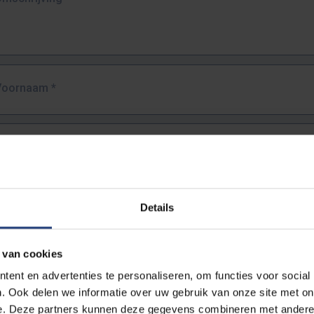
Voornaam
*
Familienaam
*
E-mailadres
*
Details
URL
*
 van cookies
ent en advertenties te personaliseren, om functies voor social
. Ook delen we informatie over uw gebruik van onze site met on
lledige URL van de pagina waar je de fout zag.
e. Deze partners kunnen deze gegevens combineren met andere i
ttps://www.vub.be/nl/studeren-aan-de-vub/alle-opleidingen