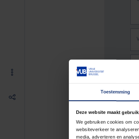
Toestemming
Deze website maakt gebruik
We gebruiken cookies om cont
websiteverkeer te analyseren
De vo
media, adverteren en analys
Bv. h