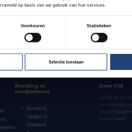
erzameld op basis van uw gebruik van hun services.
Voorkeuren
Statistieken
Selectie toestaan
Bewaking en
Steun VUB
noodnummers
De VUB zet zich a
via onderzoek, on
Bewaking
en
ons dit engagemen
campus in
eel
maatschappij.
Etterbeek
udenten