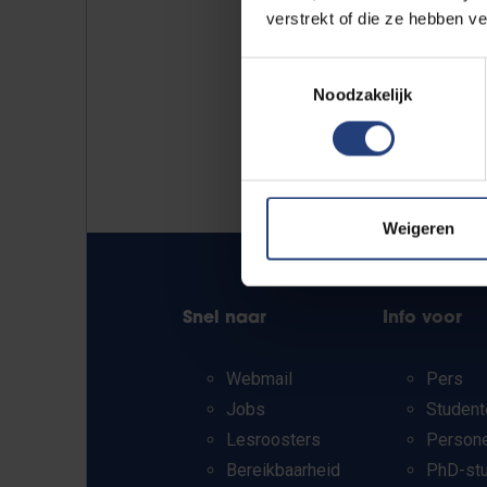
verstrekt of die ze hebben v
Toestemmingsselectie
Noodzakelijk
Weigeren
Snel naar
Info voor
Webmail
Pers
Jobs
Student
Lesroosters
Person
Bereikbaarheid
PhD-st