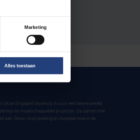
Marketing
Alles toestaan
ls Urban Engaged University in voor een betere wereld
derwijs en maatschappelijke projecten. Ga samen met
t aan. Steun onze werking en investeer mee in de