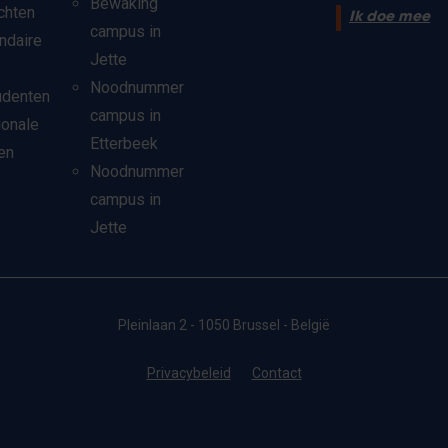
Bewaking
chten
Ik doe mee
campus in
ndaire
Jette
Noodnummer
udenten
campus in
ionale
Etterbeek
en
Noodnummer
campus in
Jette
Pleinlaan 2 - 1050 Brussel - België
Privacybeleid
Contact