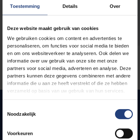
opleidingen
Toestemming
Details
Over
Deze website maakt gebruik van cookies
We gebruiken cookies om content en advertenties te
personaliseren, om functies voor social media te bieden
en om ons websiteverkeer te analyseren. Ook delen we
informatie over uw gebruik van onze site met onze
partners voor social media, adverteren en analyse. Deze
partners kunnen deze gegevens combineren met andere
informatie die u aan ze heeft verstrekt of die ze hebben
verzameld op basis van uw gebruik van hun services.
Toestemmingsselectie
Noodzakelijk
Snel naar
Webmail
Voorkeuren
Jobs