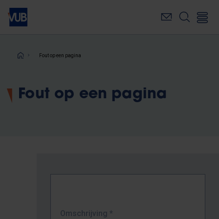
Overslaan
en
naar
de
inhoud
Kruimelpad
Fout op een pagina
gaan
Fout op een pagina
Omschrijving
*