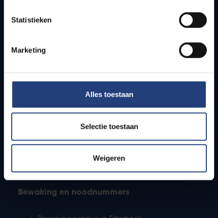
Lesroosters
Statistieken
Bereikbaarheid
Onderzoeksgroepen
Campusfaciliteiten
Marketing
Info voor
Alles toestaan
Pers
Studenten
Personeel
Selectie toestaan
PhD-studenten
Leerkrachten en secundaire scholen
Werkstudenten
Weigeren
Internationale studenten
Bewaking en noodnummers