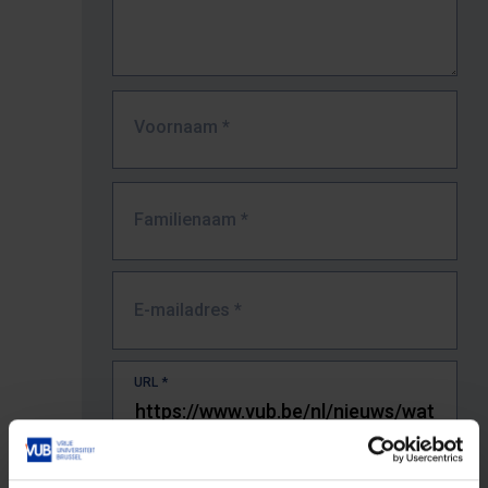
Voornaam
*
Familienaam
*
E-mailadres
*
URL
*
De volledige URL van de pagina waar je de fout zag.
Bv. https://www.vub.be/nl/studeren-aan-de-vub/alle-