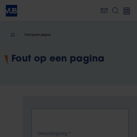
Overslaan
en
naar
de
inhoud
Kruimelpad
Fout op een pagina
gaan
Fout op een pagina
Omschrijving
*