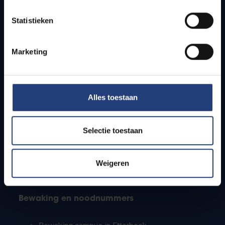
Lesroosters
Statistieken
Bereikbaarheid
Onderzoeksgroepen
Campusfaciliteiten
Marketing
Info voor
Alles toestaan
Pers
Studenten
Personeel
Selectie toestaan
PhD-studenten
Leerkrachten en secundaire scholen
Werkstudenten
Weigeren
Internationale studenten
Bewaking en noodnummers