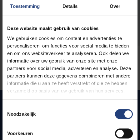
opleidingen
Toestemming
Details
Over
Deze website maakt gebruik van cookies
We gebruiken cookies om content en advertenties te
personaliseren, om functies voor social media te bieden
en om ons websiteverkeer te analyseren. Ook delen we
informatie over uw gebruik van onze site met onze
partners voor social media, adverteren en analyse. Deze
partners kunnen deze gegevens combineren met andere
informatie die u aan ze heeft verstrekt of die ze hebben
verzameld op basis van uw gebruik van hun services.
Toestemmingsselectie
Noodzakelijk
Snel naar
Webmail
Voorkeuren
Jobs