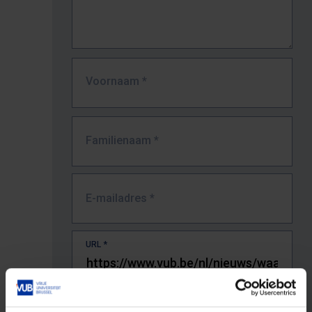
Voornaam
*
Familienaam
*
E-mailadres
*
URL
*
De volledige URL van de pagina waar je de fout zag.
Bv. https://www.vub.be/nl/studeren-aan-de-vub/alle-