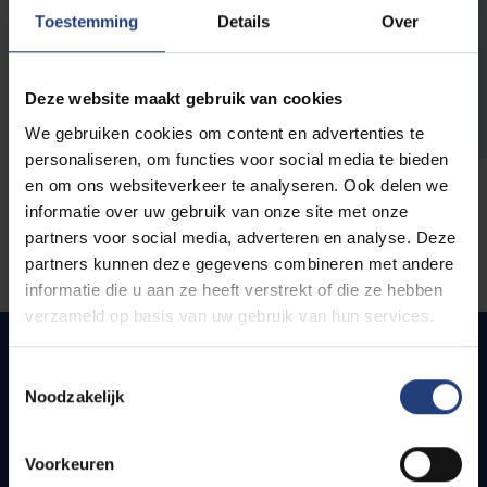
opleidingen
Toestemming
Details
Over
Deze website maakt gebruik van cookies
We gebruiken cookies om content en advertenties te
personaliseren, om functies voor social media te bieden
en om ons websiteverkeer te analyseren. Ook delen we
informatie over uw gebruik van onze site met onze
partners voor social media, adverteren en analyse. Deze
partners kunnen deze gegevens combineren met andere
informatie die u aan ze heeft verstrekt of die ze hebben
verzameld op basis van uw gebruik van hun services.
Toestemmingsselectie
Noodzakelijk
Snel naar
Webmail
Voorkeuren
Jobs