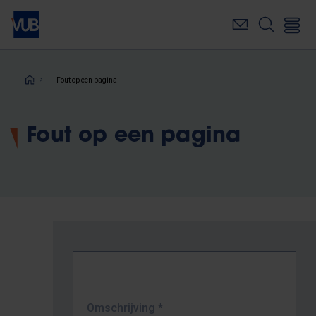
Overslaan
en
naar
de
inhoud
Kruimelpad
Fout op een pagina
gaan
Fout op een pagina
Omschrijving
*