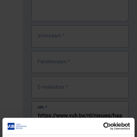
Voornaam
*
Familienaam
*
E-mailadres
*
URL
*
De volledige URL van de pagina waar je de fout zag.
Bv. https://www.vub.be/nl/studeren-aan-de-vub/alle-