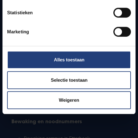
Lesroosters
Statistieken
Bereikbaarheid
Onderzoeksgroepen
Campusfaciliteiten
Marketing
Info voor
Alles toestaan
Pers
Studenten
Personeel
Selectie toestaan
PhD-studenten
Leerkrachten en secundaire scholen
Werkstudenten
Weigeren
Internationale studenten
Bewaking en noodnummers