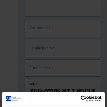
Voornaam
*
Familienaam
*
E-mailadres
*
URL
*
De volledige URL van de pagina waar je de fout zag.
Bv. https://www.vub.be/nl/studeren-aan-de-vub/alle-