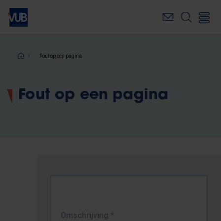
Overslaan
en
naar
de
inhoud
Kruimelpad
Fout op een pagina
gaan
Fout op een pagina
Omschrijving
*