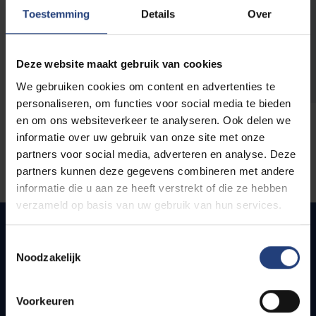
opleidingen
Toestemming
Details
Over
Deze website maakt gebruik van cookies
We gebruiken cookies om content en advertenties te
personaliseren, om functies voor social media te bieden
en om ons websiteverkeer te analyseren. Ook delen we
informatie over uw gebruik van onze site met onze
partners voor social media, adverteren en analyse. Deze
partners kunnen deze gegevens combineren met andere
informatie die u aan ze heeft verstrekt of die ze hebben
verzameld op basis van uw gebruik van hun services.
Toestemmingsselectie
Noodzakelijk
Snel naar
Webmail
Voorkeuren
Jobs