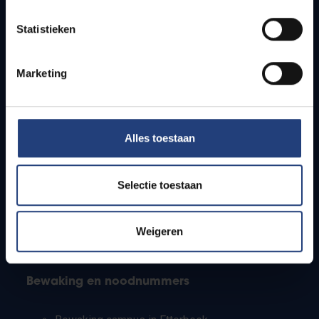
Lesroosters
Statistieken
Bereikbaarheid
Onderzoeksgroepen
Campusfaciliteiten
Marketing
Info voor
Alles toestaan
Pers
Studenten
Personeel
Selectie toestaan
PhD-studenten
Leerkrachten en secundaire scholen
Werkstudenten
Weigeren
Internationale studenten
Bewaking en noodnummers