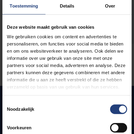
opleidingen
Toestemming
Details
Over
Deze website maakt gebruik van cookies
We gebruiken cookies om content en advertenties te
personaliseren, om functies voor social media te bieden
en om ons websiteverkeer te analyseren. Ook delen we
informatie over uw gebruik van onze site met onze
partners voor social media, adverteren en analyse. Deze
partners kunnen deze gegevens combineren met andere
informatie die u aan ze heeft verstrekt of die ze hebben
verzameld op basis van uw gebruik van hun services.
Toestemmingsselectie
Noodzakelijk
Snel naar
Webmail
Voorkeuren
Jobs