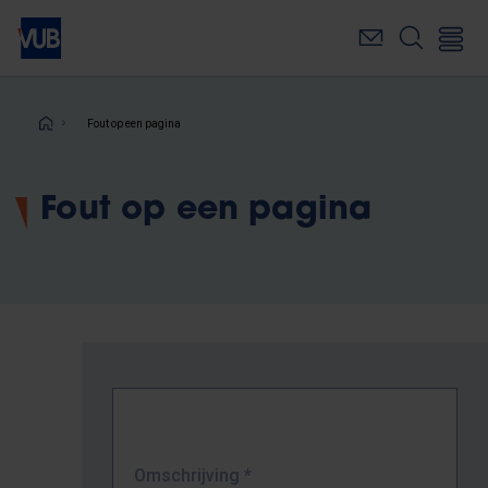
Overslaan
en
naar
de
inhoud
Kruimelpad
Fout op een pagina
gaan
Fout op een pagina
Omschrijving
*