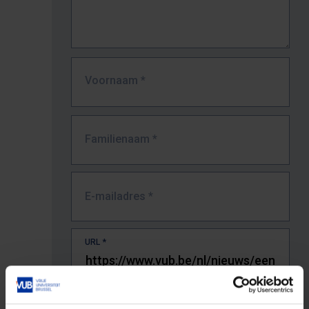
Voornaam
*
Familienaam
*
E-mailadres
*
URL
*
De volledige URL van de pagina waar je de fout zag.
Bv. https://www.vub.be/nl/studeren-aan-de-vub/alle-