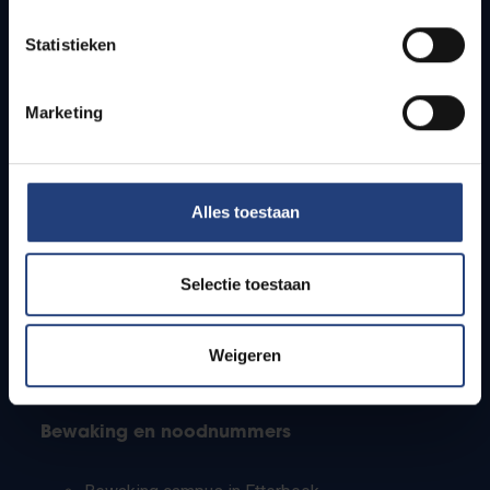
Lesroosters
Statistieken
Bereikbaarheid
Onderzoeksgroepen
Campusfaciliteiten
Marketing
Info voor
Alles toestaan
Pers
Studenten
Personeel
Selectie toestaan
PhD-studenten
Leerkrachten en secundaire scholen
Werkstudenten
Weigeren
Internationale studenten
Bewaking en noodnummers