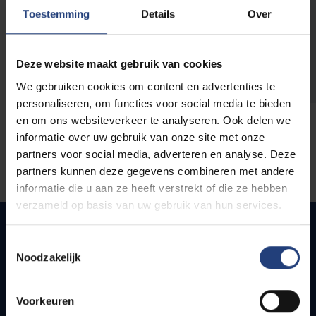
opleidingen
Toestemming
Details
Over
Deze website maakt gebruik van cookies
We gebruiken cookies om content en advertenties te
personaliseren, om functies voor social media te bieden
en om ons websiteverkeer te analyseren. Ook delen we
informatie over uw gebruik van onze site met onze
partners voor social media, adverteren en analyse. Deze
partners kunnen deze gegevens combineren met andere
informatie die u aan ze heeft verstrekt of die ze hebben
verzameld op basis van uw gebruik van hun services.
Toestemmingsselectie
Noodzakelijk
Snel naar
Webmail
Voorkeuren
Jobs