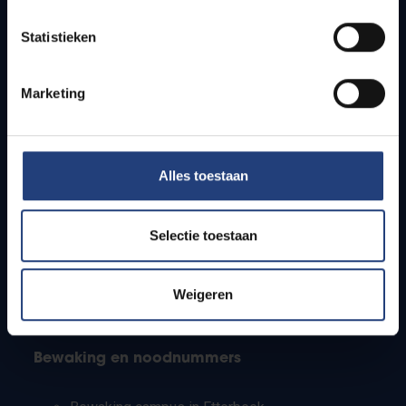
Lesroosters
Statistieken
Bereikbaarheid
Onderzoeksgroepen
Campusfaciliteiten
Marketing
Info voor
Alles toestaan
Pers
Studenten
Personeel
Selectie toestaan
PhD-studenten
Leerkrachten en secundaire scholen
Werkstudenten
Weigeren
Internationale studenten
Bewaking en noodnummers