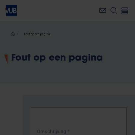
Overslaan
en
naar
de
inhoud
Kruimelpad
Fout op een pagina
gaan
Fout op een pagina
Omschrijving
*