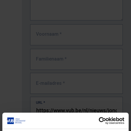
Voornaam
*
Familienaam
*
E-mailadres
*
URL
*
De volledige URL van de pagina waar je de fout zag.
Bv. https://www.vub.be/nl/studeren-aan-de-vub/alle-