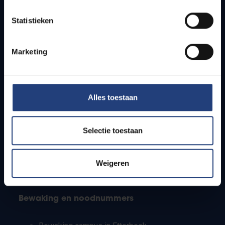
Lesroosters
Statistieken
Bereikbaarheid
Onderzoeksgroepen
Campusfaciliteiten
Marketing
Info voor
Alles toestaan
Pers
Studenten
Personeel
Selectie toestaan
PhD-studenten
Leerkrachten en secundaire scholen
Werkstudenten
Weigeren
Internationale studenten
Bewaking en noodnummers