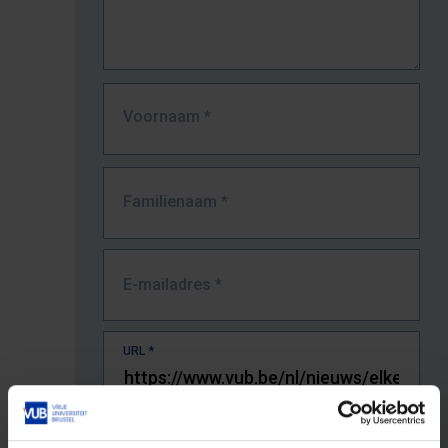
Voornaam
*
Familienaam
*
E-mailadres
*
URL
*
De volledige URL van de pagina waar je de fout zag.
Bv. https://www.vub.be/nl/studeren-aan-de-vub/alle-