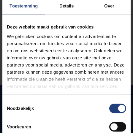
opleidingen
Toestemming
Details
Over
Deze website maakt gebruik van cookies
We gebruiken cookies om content en advertenties te
personaliseren, om functies voor social media te bieden
en om ons websiteverkeer te analyseren. Ook delen we
informatie over uw gebruik van onze site met onze
partners voor social media, adverteren en analyse. Deze
partners kunnen deze gegevens combineren met andere
informatie die u aan ze heeft verstrekt of die ze hebben
verzameld op basis van uw gebruik van hun services.
Toestemmingsselectie
Noodzakelijk
Snel naar
Webmail
Voorkeuren
Jobs