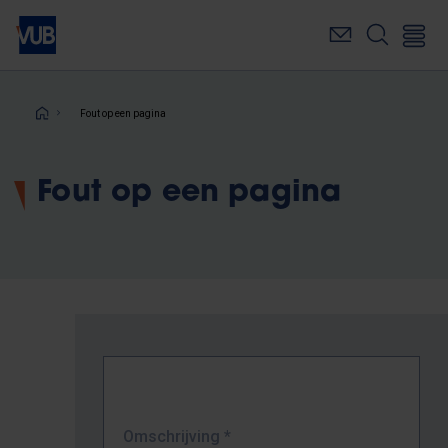
Overslaan
en
naar
de
inhoud
Kruimelpad
Fout op een pagina
gaan
Fout op een pagina
Omschrijving
*