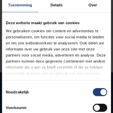
opleidingen
Toestemming
Details
Over
Deze website maakt gebruik van cookies
We gebruiken cookies om content en advertenties te
personaliseren, om functies voor social media te bieden
en om ons websiteverkeer te analyseren. Ook delen we
informatie over uw gebruik van onze site met onze
partners voor social media, adverteren en analyse. Deze
partners kunnen deze gegevens combineren met andere
informatie die u aan ze heeft verstrekt of die ze hebben
verzameld op basis van uw gebruik van hun services.
Toestemmingsselectie
Noodzakelijk
Snel naar
Webmail
Voorkeuren
Jobs