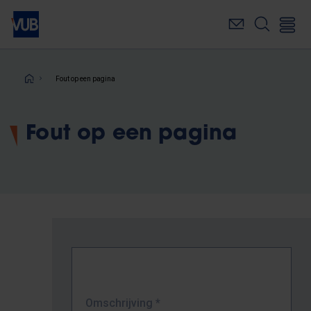
Overslaan
en
naar
de
inhoud
Kruimelpad
Fout op een pagina
gaan
Fout op een pagina
Omschrijving
*