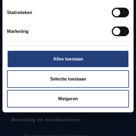
Lesroosters
Statistieken
Bereikbaarheid
Onderzoeksgroepen
Campusfaciliteiten
Marketing
Info voor
Alles toestaan
Pers
Studenten
Personeel
Selectie toestaan
PhD-studenten
Leerkrachten en secundaire scholen
Werkstudenten
Weigeren
Internationale studenten
Bewaking en noodnummers