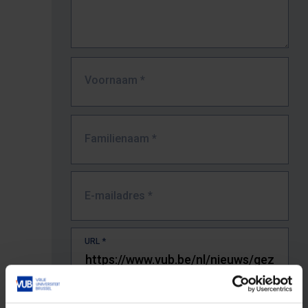
Voornaam
*
Familienaam
*
E-mailadres
*
URL
*
De volledige URL van de pagina waar je de fout zag.
Bv. https://www.vub.be/nl/studeren-aan-de-vub/alle-