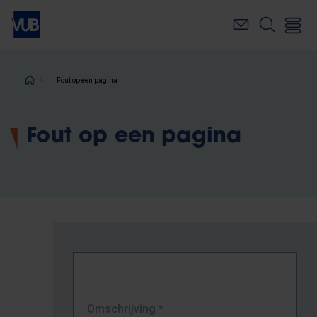
Overslaan
en
naar
de
inhoud
Kruimelpad
Fout op een pagina
gaan
Fout op een pagina
Omschrijving
*