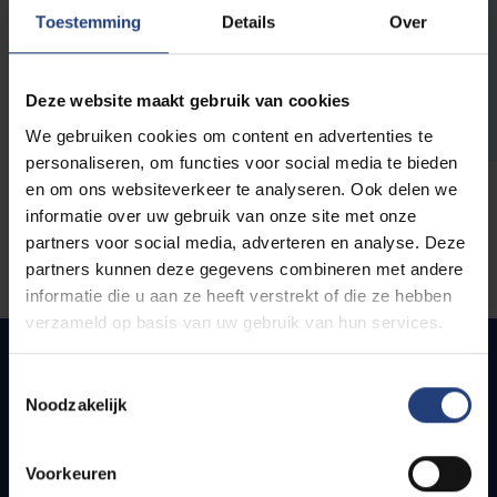
opleidingen
Toestemming
Details
Over
Deze website maakt gebruik van cookies
We gebruiken cookies om content en advertenties te
personaliseren, om functies voor social media te bieden
en om ons websiteverkeer te analyseren. Ook delen we
informatie over uw gebruik van onze site met onze
partners voor social media, adverteren en analyse. Deze
partners kunnen deze gegevens combineren met andere
informatie die u aan ze heeft verstrekt of die ze hebben
verzameld op basis van uw gebruik van hun services.
Toestemmingsselectie
Noodzakelijk
Snel naar
Webmail
Voorkeuren
Jobs