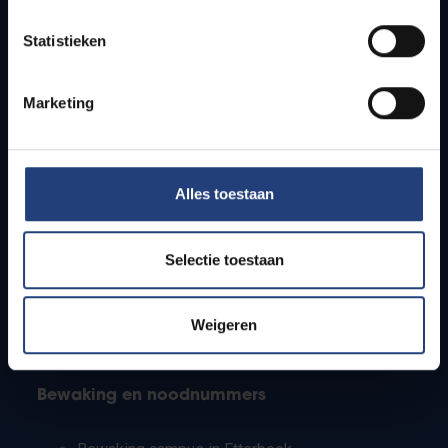
Lesroosters
Statistieken
Bereikbaarheid
Onderzoeksgroepen
Campusfaciliteiten
Marketing
Info voor
Alles toestaan
Pers
Studenten
Personeel
Selectie toestaan
PhD-studenten
Leerkrachten en secundaire scholen
Werkstudenten
Weigeren
Internationale studenten
Bewaking en noodnummers