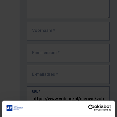
Voornaam
*
Familienaam
*
E-mailadres
*
URL
*
De volledige URL van de pagina waar je de fout zag.
Bv. https://www.vub.be/nl/studeren-aan-de-vub/alle-