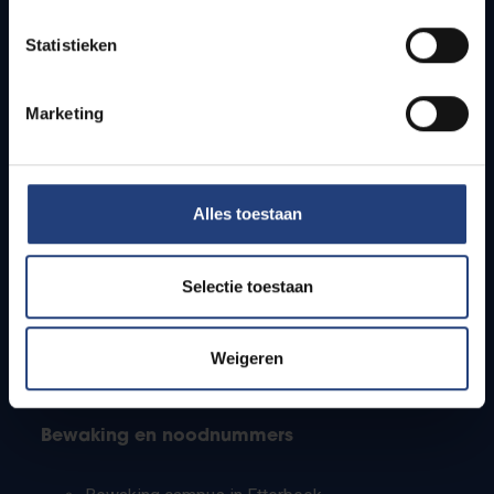
Lesroosters
Statistieken
Bereikbaarheid
Onderzoeksgroepen
Campusfaciliteiten
Marketing
Info voor
Alles toestaan
Pers
Studenten
Personeel
Selectie toestaan
PhD-studenten
Leerkrachten en secundaire scholen
Werkstudenten
Weigeren
Internationale studenten
Bewaking en noodnummers