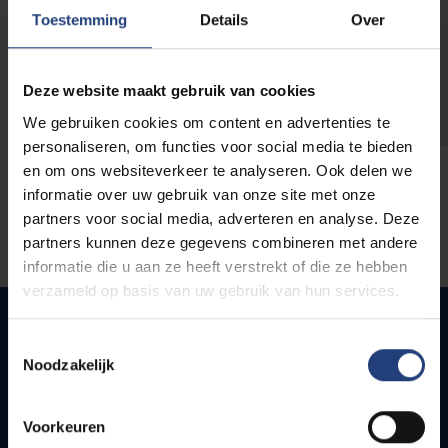
opleidingen
Toestemming
Details
Over
Deze website maakt gebruik van cookies
We gebruiken cookies om content en advertenties te
personaliseren, om functies voor social media te bieden
en om ons websiteverkeer te analyseren. Ook delen we
informatie over uw gebruik van onze site met onze
partners voor social media, adverteren en analyse. Deze
partners kunnen deze gegevens combineren met andere
informatie die u aan ze heeft verstrekt of die ze hebben
verzameld op basis van uw gebruik van hun services.
Toestemmingsselectie
Noodzakelijk
Snel naar
Webmail
Voorkeuren
Jobs