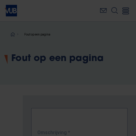
Overslaan
en
naar
de
inhoud
Kruimelpad
Fout op een pagina
gaan
Fout op een pagina
Omschrijving
*