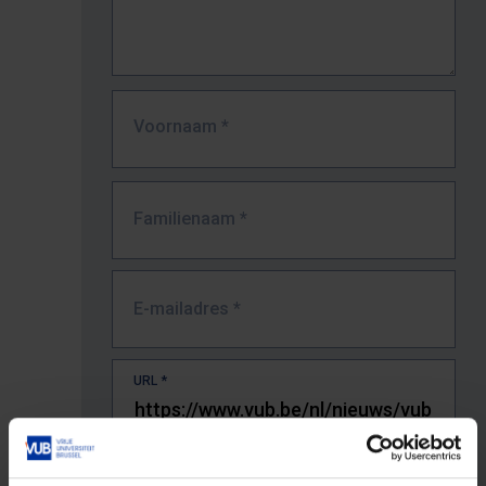
Voornaam
*
Familienaam
*
E-mailadres
*
URL
*
De volledige URL van de pagina waar je de fout zag.
Bv. https://www.vub.be/nl/studeren-aan-de-vub/alle-