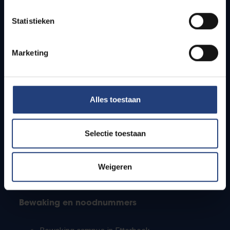
Lesroosters
Statistieken
Bereikbaarheid
Onderzoeksgroepen
Campusfaciliteiten
Marketing
Info voor
Alles toestaan
Pers
Studenten
Personeel
Selectie toestaan
PhD-studenten
Leerkrachten en secundaire scholen
Werkstudenten
Weigeren
Internationale studenten
Bewaking en noodnummers