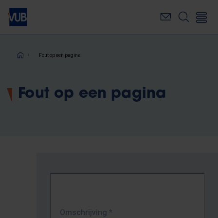
Overslaan
en
naar
de
inhoud
Kruimelpad
Fout op een pagina
gaan
Fout op een pagina
Omschrijving
*