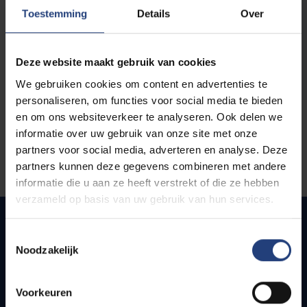
opleidingen
Toestemming
Details
Over
Deze website maakt gebruik van cookies
We gebruiken cookies om content en advertenties te
personaliseren, om functies voor social media te bieden
en om ons websiteverkeer te analyseren. Ook delen we
informatie over uw gebruik van onze site met onze
partners voor social media, adverteren en analyse. Deze
partners kunnen deze gegevens combineren met andere
informatie die u aan ze heeft verstrekt of die ze hebben
verzameld op basis van uw gebruik van hun services.
Toestemmingsselectie
Noodzakelijk
Snel naar
Webmail
Voorkeuren
Jobs