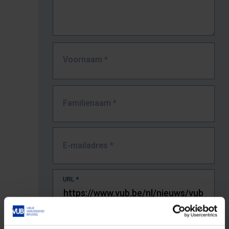
Voornaam
*
Familienaam
*
E-mailadres
*
URL
*
De volledige URL van de pagina waar je de fout zag.
Bv. https://www.vub.be/nl/studeren-aan-de-vub/alle-