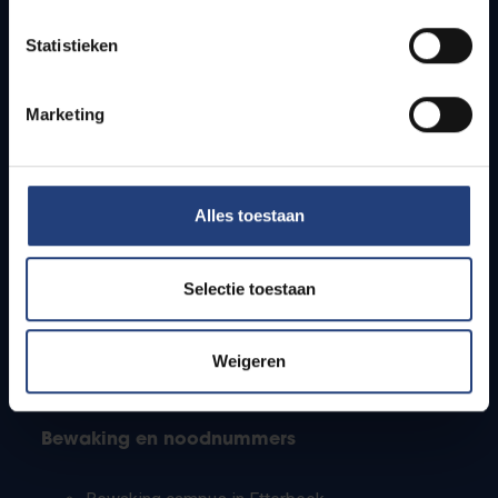
Lesroosters
Statistieken
Bereikbaarheid
Onderzoeksgroepen
Campusfaciliteiten
Marketing
Info voor
Alles toestaan
Pers
Studenten
Personeel
Selectie toestaan
PhD-studenten
Leerkrachten en secundaire scholen
Werkstudenten
Weigeren
Internationale studenten
Bewaking en noodnummers