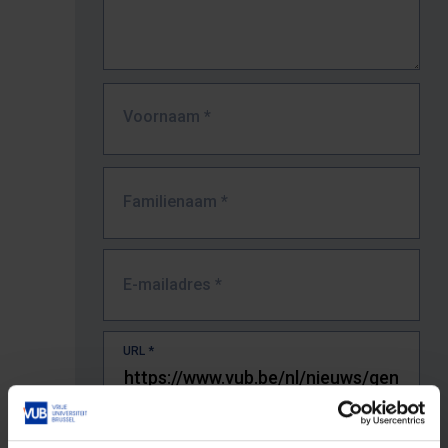
Voornaam
*
Familienaam
*
E-mailadres
*
URL
*
De volledige URL van de pagina waar je de fout zag.
Bv. https://www.vub.be/nl/studeren-aan-de-vub/alle-