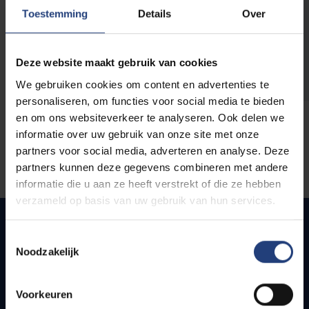
opleidingen
Toestemming
Details
Over
Deze website maakt gebruik van cookies
We gebruiken cookies om content en advertenties te
personaliseren, om functies voor social media te bieden
en om ons websiteverkeer te analyseren. Ook delen we
informatie over uw gebruik van onze site met onze
partners voor social media, adverteren en analyse. Deze
partners kunnen deze gegevens combineren met andere
informatie die u aan ze heeft verstrekt of die ze hebben
verzameld op basis van uw gebruik van hun services.
Toestemmingsselectie
Noodzakelijk
Snel naar
Webmail
Voorkeuren
Jobs