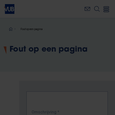
Overslaan
en
naar
de
inhoud
Kruimelpad
Fout op een pagina
gaan
Fout op een pagina
Omschrijving
*