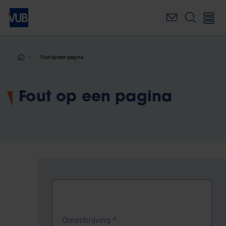
Overslaan
en
naar
de
inhoud
Kruimelpad
Fout op een pagina
gaan
Fout op een pagina
Omschrijving
*