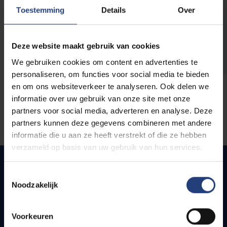
opleidingen
Toestemming
Details
Over
Deze website maakt gebruik van cookies
We gebruiken cookies om content en advertenties te
personaliseren, om functies voor social media te bieden
en om ons websiteverkeer te analyseren. Ook delen we
informatie over uw gebruik van onze site met onze
partners voor social media, adverteren en analyse. Deze
partners kunnen deze gegevens combineren met andere
informatie die u aan ze heeft verstrekt of die ze hebben
verzameld op basis van uw gebruik van hun services.
Toestemmingsselectie
Noodzakelijk
Snel naar
Webmail
Voorkeuren
Jobs