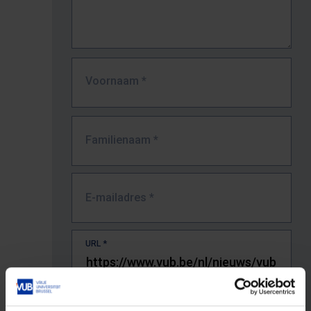
Voornaam
*
Familienaam
*
E-mailadres
*
URL
*
De volledige URL van de pagina waar je de fout zag.
Bv. https://www.vub.be/nl/studeren-aan-de-vub/alle-