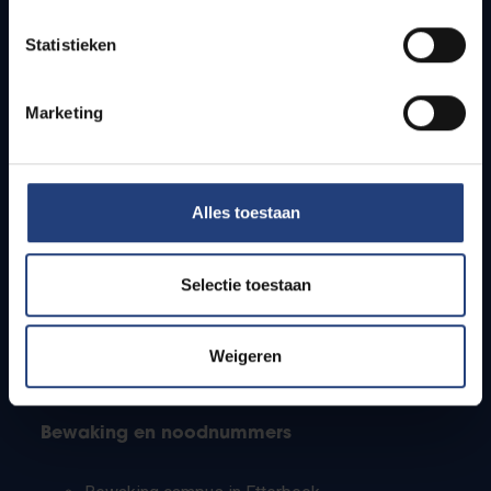
Lesroosters
Statistieken
Bereikbaarheid
Onderzoeksgroepen
Campusfaciliteiten
Marketing
Info voor
Alles toestaan
Pers
Studenten
Personeel
Selectie toestaan
PhD-studenten
Leerkrachten en secundaire scholen
Werkstudenten
Weigeren
Internationale studenten
Bewaking en noodnummers