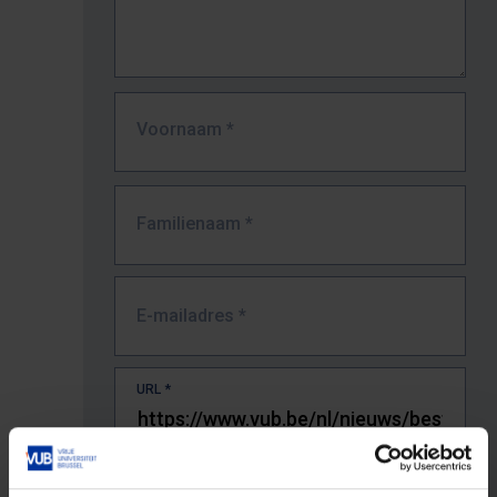
Voornaam
*
Familienaam
*
E-mailadres
*
URL
*
De volledige URL van de pagina waar je de fout zag.
Bv. https://www.vub.be/nl/studeren-aan-de-vub/alle-