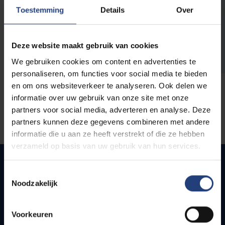
opleidingen
Toestemming
Details
Over
Deze website maakt gebruik van cookies
We gebruiken cookies om content en advertenties te
personaliseren, om functies voor social media te bieden
en om ons websiteverkeer te analyseren. Ook delen we
informatie over uw gebruik van onze site met onze
partners voor social media, adverteren en analyse. Deze
partners kunnen deze gegevens combineren met andere
informatie die u aan ze heeft verstrekt of die ze hebben
verzameld op basis van uw gebruik van hun services.
Toestemmingsselectie
Noodzakelijk
Snel naar
Webmail
Voorkeuren
Jobs