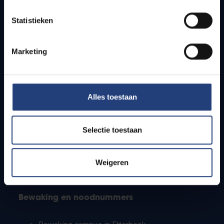
Lesroosters
Statistieken
Bereikbaarheid
Onderzoeksgroepen
Campusfaciliteiten
Marketing
Info voor
Alles toestaan
Pers
Studenten
Personeel
Selectie toestaan
PhD-studenten
Leerkrachten en secundaire scholen
Werkstudenten
Weigeren
Internationale studenten
Bewaking en noodnummers