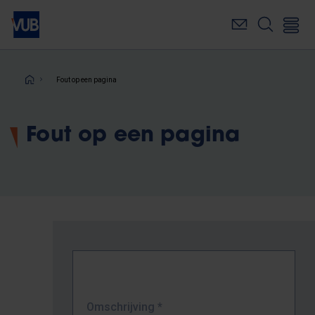
Overslaan
en
naar
de
inhoud
Kruimelpad
Fout op een pagina
gaan
Fout op een pagina
Omschrijving
*