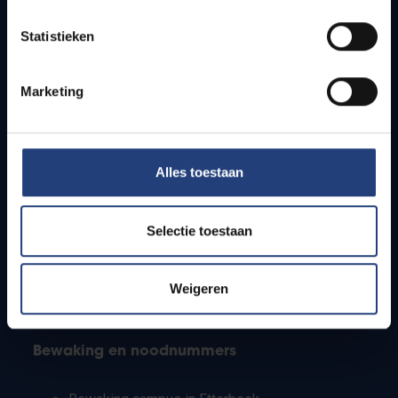
Lesroosters
Statistieken
Bereikbaarheid
Onderzoeksgroepen
Campusfaciliteiten
Marketing
Info voor
Alles toestaan
Pers
Studenten
Personeel
Selectie toestaan
PhD-studenten
Leerkrachten en secundaire scholen
Werkstudenten
Weigeren
Internationale studenten
Bewaking en noodnummers