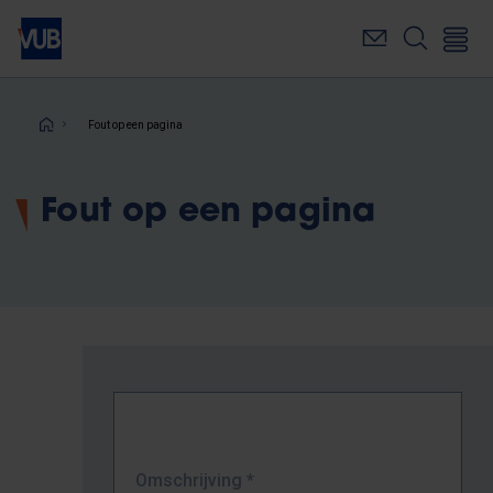
Overslaan
en
naar
de
inhoud
Kruimelpad
Fout op een pagina
gaan
Fout op een pagina
Omschrijving
*