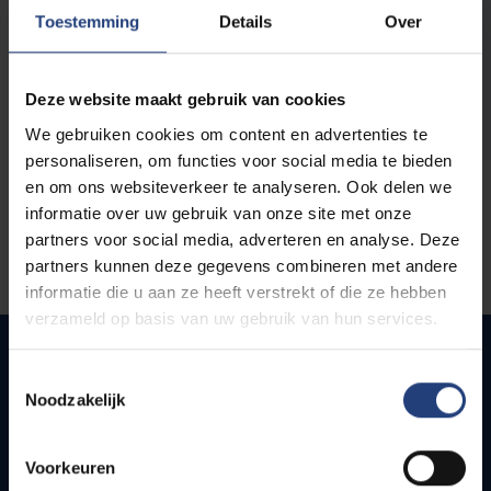
opleidingen
Toestemming
Details
Over
Deze website maakt gebruik van cookies
We gebruiken cookies om content en advertenties te
personaliseren, om functies voor social media te bieden
en om ons websiteverkeer te analyseren. Ook delen we
informatie over uw gebruik van onze site met onze
partners voor social media, adverteren en analyse. Deze
partners kunnen deze gegevens combineren met andere
informatie die u aan ze heeft verstrekt of die ze hebben
verzameld op basis van uw gebruik van hun services.
Toestemmingsselectie
Noodzakelijk
Snel naar
Webmail
Voorkeuren
Jobs