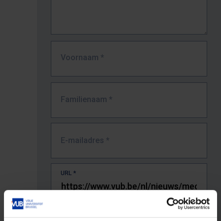
Voornaam
*
Familienaam
*
E-mailadres
*
URL
*
De volledige URL van de pagina waar je de fout zag.
Bv. https://www.vub.be/nl/studeren-aan-de-vub/alle-