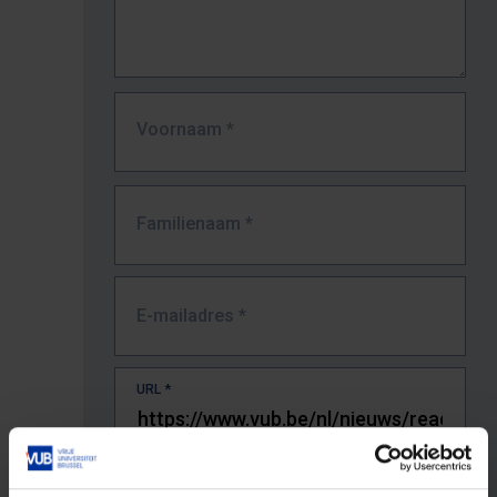
Voornaam
*
Familienaam
*
E-mailadres
*
URL
*
De volledige URL van de pagina waar je de fout zag.
Bv. https://www.vub.be/nl/studeren-aan-de-vub/alle-