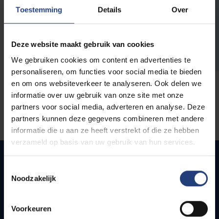
opleidingen
Toestemming
Details
Over
Deze website maakt gebruik van cookies
We gebruiken cookies om content en advertenties te
personaliseren, om functies voor social media te bieden
en om ons websiteverkeer te analyseren. Ook delen we
informatie over uw gebruik van onze site met onze
partners voor social media, adverteren en analyse. Deze
partners kunnen deze gegevens combineren met andere
informatie die u aan ze heeft verstrekt of die ze hebben
verzameld op basis van uw gebruik van hun services.
Toestemmingsselectie
Noodzakelijk
Snel naar
Webmail
Voorkeuren
Jobs