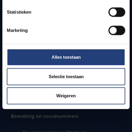
Lesroosters
Statistieken
Bereikbaarheid
Onderzoeksgroepen
Campusfaciliteiten
Marketing
Info voor
Alles toestaan
Pers
Studenten
Personeel
Selectie toestaan
PhD-studenten
Leerkrachten en secundaire scholen
Werkstudenten
Weigeren
Internationale studenten
Bewaking en noodnummers