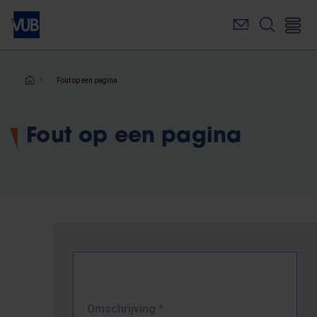
Overslaan
en
naar
de
inhoud
Kruimelpad
Fout op een pagina
gaan
Fout op een pagina
Omschrijving
*