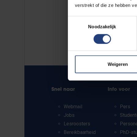
verstrekt of die ze hebben v
Toestemmingsselectie
Noodzakelijk
Weigeren
Snel naar
Info voor
Webmail
Pers
Jobs
Student
Lesroosters
Person
Bereikbaarheid
PhD-st