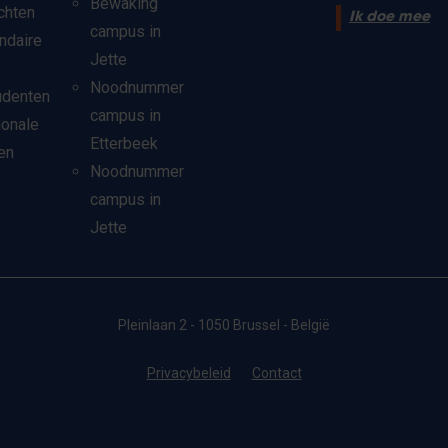
Bewaking
chten
Ik doe mee
campus in
ndaire
Jette
Noodnummer
udenten
campus in
ionale
Etterbeek
en
Noodnummer
campus in
Jette
Pleinlaan 2 - 1050 Brussel - België
Privacybeleid
Contact