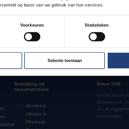
erzameld op basis van uw gebruik van hun services.
Voorkeuren
Statistieken
Selectie toestaan
Bewaking en
Steun VUB
noodnummers
De VUB zet zich a
via onderzoek, on
Bewaking
en
ons dit engagemen
campus in
eel
maatschappij.
Etterbeek
udenten