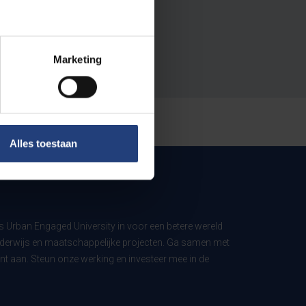
Marketing
Alles toestaan
ls Urban Engaged University in voor een betere wereld
derwijs en maatschappelijke projecten. Ga samen met
t aan. Steun onze werking en investeer mee in de