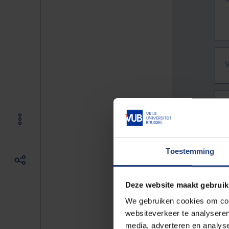
Toestemming
Deze website maakt gebruik
We gebruiken cookies om cont
websiteverkeer te analyseren
De vo
media, adverteren en analys
Bv. h