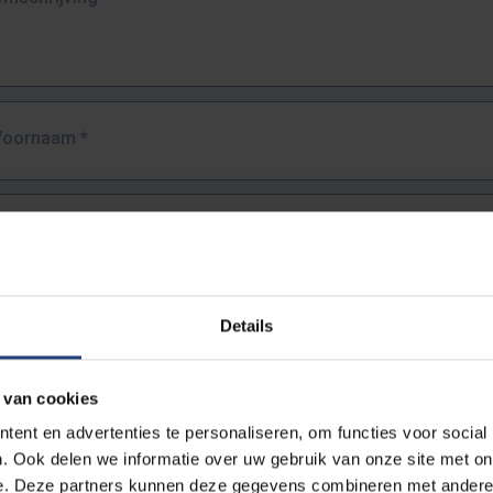
Voornaam
*
Familienaam
*
E-mailadres
*
Details
URL
*
 van cookies
ent en advertenties te personaliseren, om functies voor social
. Ook delen we informatie over uw gebruik van onze site met on
lledige URL van de pagina waar je de fout zag.
e. Deze partners kunnen deze gegevens combineren met andere i
ttps://www.vub.be/nl/studeren-aan-de-vub/alle-opleidingen