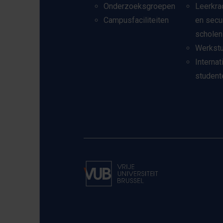
Onderzoeksgroepen
Leerkra
Campusfaciliteiten
en secu
scholen
Werkst
Internat
student