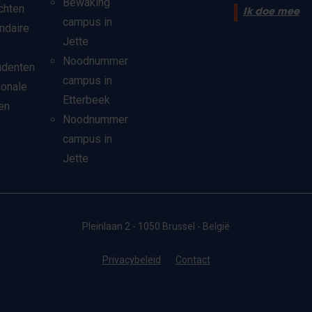
Bewaking
chten
Ik doe mee
campus in
ndaire
Jette
Noodnummer
udenten
campus in
ionale
Etterbeek
en
Noodnummer
campus in
Jette
Pleinlaan 2 - 1050 Brussel - België
Privacybeleid
Contact