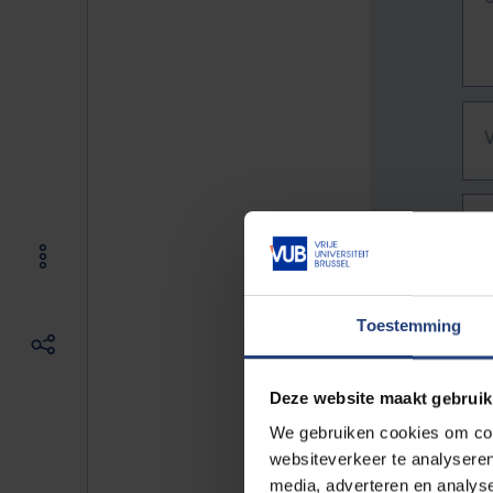
Toestemming
Deze website maakt gebruik
We gebruiken cookies om cont
websiteverkeer te analyseren
De vo
media, adverteren en analys
Bv. h