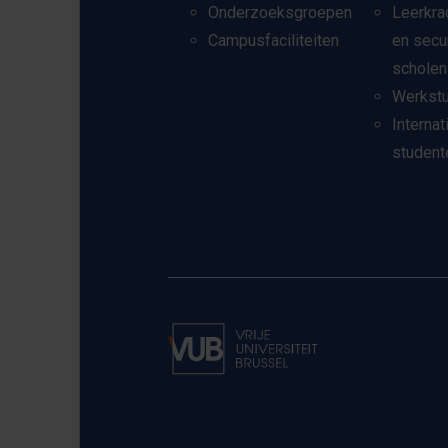
Onderzoeksgroepen
Leerkra
Campusfaciliteiten
en secu
scholen
Werkst
Internat
student