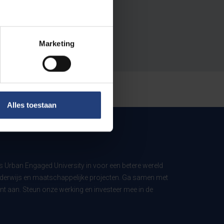
Marketing
Alles toestaan
ls Urban Engaged University in voor een betere wereld
derwijs en maatschappelijke projecten. Ga samen met
t aan. Steun onze werking en investeer mee in de