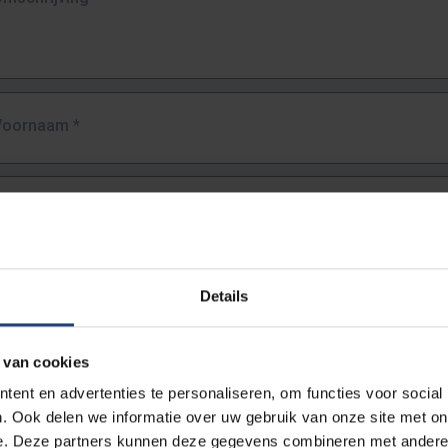
Voornaam
*
Familienaam
*
E-mailadres
*
Details
URL
*
 van cookies
ent en advertenties te personaliseren, om functies voor social
. Ook delen we informatie over uw gebruik van onze site met on
lledige URL van de pagina waar je de fout zag.
e. Deze partners kunnen deze gegevens combineren met andere i
ttps://www.vub.be/nl/studeren-aan-de-vub/alle-opleidingen