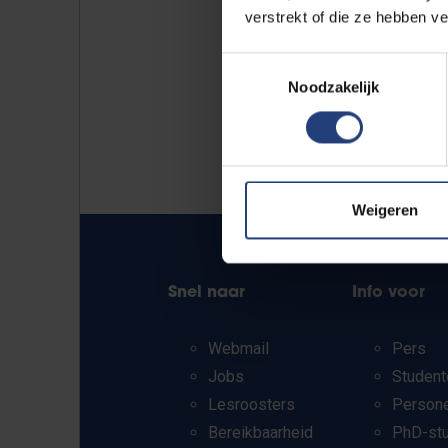
verstrekt of die ze hebben v
Toestemmingsselectie
Noodzakelijk
Weigeren
Snel naar
Info voor
Webmail
Pers
Jobs
Student
Lesroosters
Person
Bereikbaarheid
PhD-st