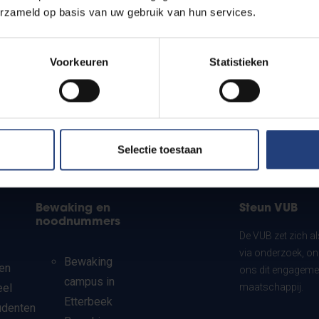
erzameld op basis van uw gebruik van hun services.
Voorkeuren
Statistieken
Selectie toestaan
Bewaking en
Steun VUB
noodnummers
De VUB zet zich a
via onderzoek, on
Bewaking
en
ons dit engagemen
campus in
eel
maatschappij.
Etterbeek
udenten