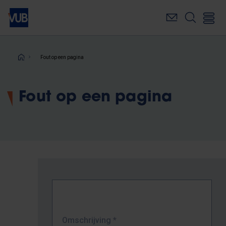
Overslaan
en
naar
de
inhoud
Kruimelpad
Fout op een pagina
gaan
Fout op een pagina
Omschrijving
*