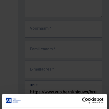
Voornaam
*
Familienaam
*
E-mailadres
*
URL
*
De volledige URL van de pagina waar je de fout zag.
Bv. https://www.vub.be/nl/studeren-aan-de-vub/alle-