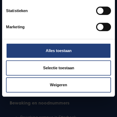
Lesroosters
Statistieken
Bereikbaarheid
Onderzoeksgroepen
Campusfaciliteiten
Marketing
Info voor
Alles toestaan
Pers
Studenten
Personeel
Selectie toestaan
PhD-studenten
Leerkrachten en secundaire scholen
Werkstudenten
Weigeren
Internationale studenten
Bewaking en noodnummers