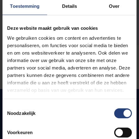
opleidingen
Toestemming
Details
Over
Deze website maakt gebruik van cookies
We gebruiken cookies om content en advertenties te
personaliseren, om functies voor social media te bieden
en om ons websiteverkeer te analyseren. Ook delen we
informatie over uw gebruik van onze site met onze
partners voor social media, adverteren en analyse. Deze
partners kunnen deze gegevens combineren met andere
informatie die u aan ze heeft verstrekt of die ze hebben
verzameld op basis van uw gebruik van hun services.
Toestemmingsselectie
Noodzakelijk
Snel naar
Webmail
Voorkeuren
Jobs