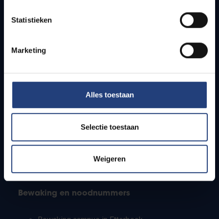
Lesroosters
Statistieken
Bereikbaarheid
Onderzoeksgroepen
Campusfaciliteiten
Marketing
Info voor
Alles toestaan
Pers
Studenten
Personeel
Selectie toestaan
PhD-studenten
Leerkrachten en secundaire scholen
Werkstudenten
Weigeren
Internationale studenten
Bewaking en noodnummers