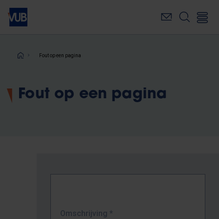
Overslaan
en
naar
de
inhoud
Kruimelpad
Fout op een pagina
gaan
Fout op een pagina
Omschrijving
*