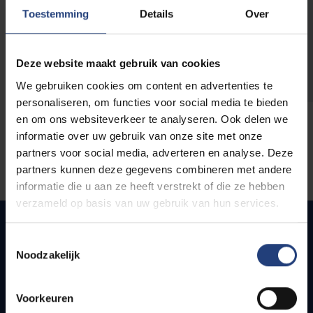
opleidingen
Toestemming
Details
Over
Deze website maakt gebruik van cookies
We gebruiken cookies om content en advertenties te
personaliseren, om functies voor social media te bieden
en om ons websiteverkeer te analyseren. Ook delen we
informatie over uw gebruik van onze site met onze
partners voor social media, adverteren en analyse. Deze
partners kunnen deze gegevens combineren met andere
informatie die u aan ze heeft verstrekt of die ze hebben
verzameld op basis van uw gebruik van hun services.
Toestemmingsselectie
Noodzakelijk
Snel naar
Webmail
Voorkeuren
Jobs