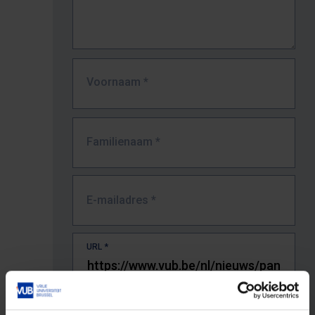
Voornaam
*
Familienaam
*
E-mailadres
*
URL
*
De volledige URL van de pagina waar je de fout zag.
Bv. https://www.vub.be/nl/studeren-aan-de-vub/alle-