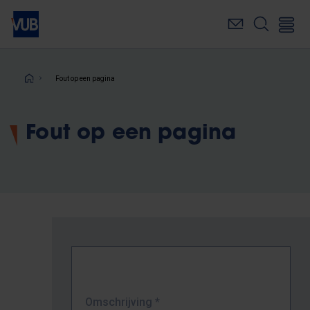
Overslaan
en
naar
de
inhoud
Kruimelpad
Fout op een pagina
gaan
Fout op een pagina
Omschrijving
*