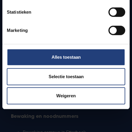
Lesroosters
Statistieken
Bereikbaarheid
Onderzoeksgroepen
Campusfaciliteiten
Marketing
Info voor
Alles toestaan
Pers
Studenten
Personeel
Selectie toestaan
PhD-studenten
Leerkrachten en secundaire scholen
Werkstudenten
Weigeren
Internationale studenten
Bewaking en noodnummers