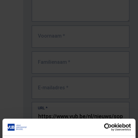
Voornaam
*
Familienaam
*
E-mailadres
*
URL
*
De volledige URL van de pagina waar je de fout zag.
Bv. https://www.vub.be/nl/studeren-aan-de-vub/alle-