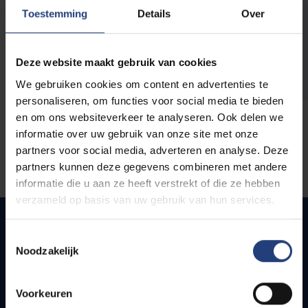
opleidingen
Toestemming
Details
Over
Deze website maakt gebruik van cookies
We gebruiken cookies om content en advertenties te
personaliseren, om functies voor social media te bieden
en om ons websiteverkeer te analyseren. Ook delen we
informatie over uw gebruik van onze site met onze
partners voor social media, adverteren en analyse. Deze
partners kunnen deze gegevens combineren met andere
informatie die u aan ze heeft verstrekt of die ze hebben
verzameld op basis van uw gebruik van hun services.
Toestemmingsselectie
Noodzakelijk
Snel naar
Webmail
Voorkeuren
Jobs