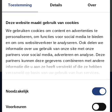
opleidingen
Toestemming
Details
Over
Deze website maakt gebruik van cookies
We gebruiken cookies om content en advertenties te
personaliseren, om functies voor social media te bieden
en om ons websiteverkeer te analyseren. Ook delen we
informatie over uw gebruik van onze site met onze
partners voor social media, adverteren en analyse. Deze
partners kunnen deze gegevens combineren met andere
informatie die u aan ze heeft verstrekt of die ze hebben
verzameld op basis van uw gebruik van hun services.
Toestemmingsselectie
Noodzakelijk
Snel naar
Webmail
Voorkeuren
Jobs