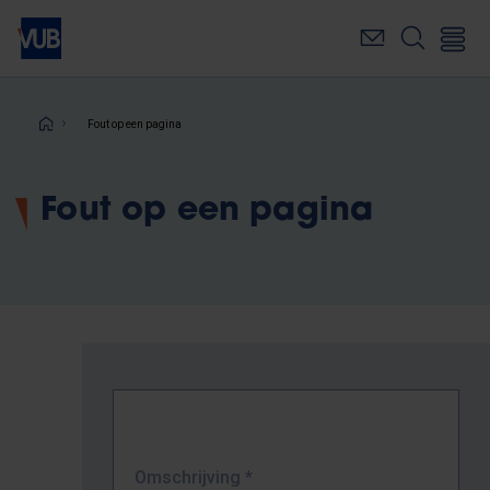
Overslaan
en
naar
de
inhoud
Kruimelpad
Fout op een pagina
gaan
Fout op een pagina
Omschrijving
*