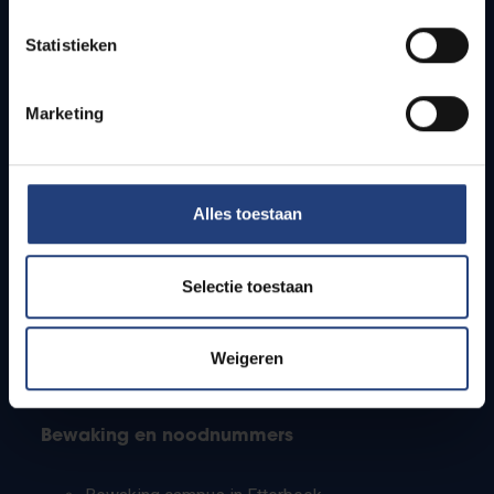
Lesroosters
Statistieken
Bereikbaarheid
Onderzoeksgroepen
Campusfaciliteiten
Marketing
Info voor
Alles toestaan
Pers
Studenten
Personeel
Selectie toestaan
PhD-studenten
Leerkrachten en secundaire scholen
Werkstudenten
Weigeren
Internationale studenten
Bewaking en noodnummers