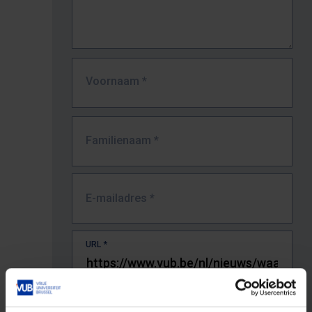
Voornaam
*
Familienaam
*
E-mailadres
*
URL
*
De volledige URL van de pagina waar je de fout zag.
Bv. https://www.vub.be/nl/studeren-aan-de-vub/alle-