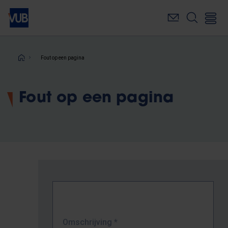
Overslaan
en
naar
de
inhoud
Kruimelpad
Fout op een pagina
gaan
Fout op een pagina
Omschrijving
*