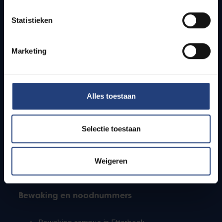
Lesroosters
Statistieken
Bereikbaarheid
Onderzoeksgroepen
Campusfaciliteiten
Marketing
Info voor
Alles toestaan
Pers
Studenten
Personeel
Selectie toestaan
PhD-studenten
Leerkrachten en secundaire scholen
Werkstudenten
Weigeren
Internationale studenten
Bewaking en noodnummers