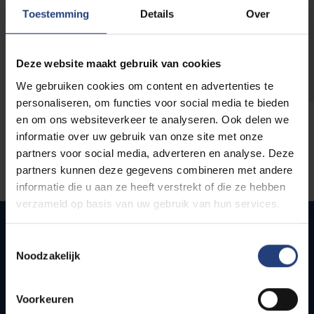
opleidingen
Toestemming
Details
Over
Deze website maakt gebruik van cookies
We gebruiken cookies om content en advertenties te
personaliseren, om functies voor social media te bieden
en om ons websiteverkeer te analyseren. Ook delen we
informatie over uw gebruik van onze site met onze
partners voor social media, adverteren en analyse. Deze
partners kunnen deze gegevens combineren met andere
informatie die u aan ze heeft verstrekt of die ze hebben
verzameld op basis van uw gebruik van hun services.
Toestemmingsselectie
Noodzakelijk
Snel naar
Webmail
Voorkeuren
Jobs