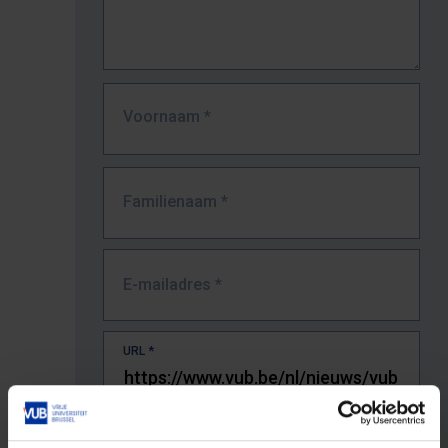
Voornaam
*
Familienaam
*
E-mailadres
*
URL
*
De volledige URL van de pagina waar je de fout zag.
Bv. https://www.vub.be/nl/studeren-aan-de-vub/alle-