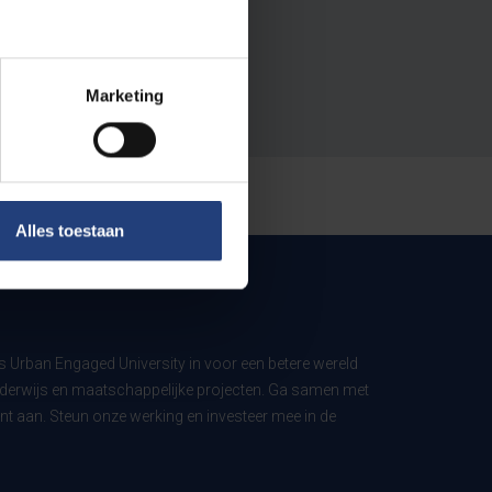
Marketing
Alles toestaan
ls Urban Engaged University in voor een betere wereld
derwijs en maatschappelijke projecten. Ga samen met
t aan. Steun onze werking en investeer mee in de