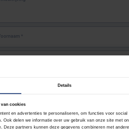
Voornaam
*
Familienaam
*
E-mailadres
*
Details
URL
*
 van cookies
ent en advertenties te personaliseren, om functies voor social
. Ook delen we informatie over uw gebruik van onze site met on
lledige URL van de pagina waar je de fout zag.
e. Deze partners kunnen deze gegevens combineren met andere i
ttps://www.vub.be/nl/studeren-aan-de-vub/alle-opleidingen