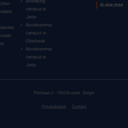
Bewaking
chten
Ik doe mee
campus in
ndaire
Jette
Noodnummer
udenten
campus in
ionale
Etterbeek
en
Noodnummer
campus in
Jette
Pleinlaan 2 - 1050 Brussel - België
Privacybeleid
Contact