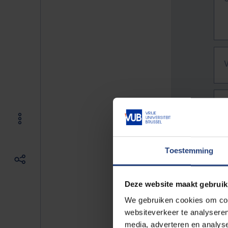
Toestemming
Deze website maakt gebruik
We gebruiken cookies om cont
websiteverkeer te analyseren
De vo
media, adverteren en analys
Bv. h