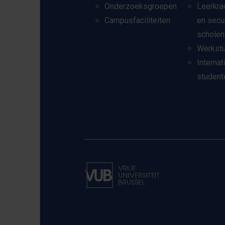
Onderzoeksgroepen
Leerkra
Campusfaciliteiten
en secu
scholen
Werkst
Internat
student