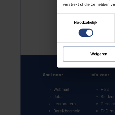
verstrekt of die ze hebben v
Toestemmingsselectie
Noodzakelijk
Weigeren
Snel naar
Info voor
Webmail
Pers
Jobs
Student
Lesroosters
Person
Bereikbaarheid
PhD-st