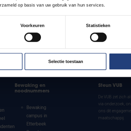
erzameld op basis van uw gebruik van hun services.
Voorkeuren
Statistieken
Selectie toestaan
Bewaking en
Steun VUB
noodnummers
De VUB zet zich a
via onderzoek, on
Bewaking
en
ons dit engagemen
campus in
eel
maatschappij.
Etterbeek
udenten