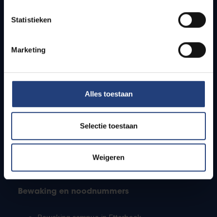
Lesroosters
Statistieken
Bereikbaarheid
Onderzoeksgroepen
Campusfaciliteiten
Marketing
Info voor
Alles toestaan
Pers
Studenten
Personeel
Selectie toestaan
PhD-studenten
Leerkrachten en secundaire scholen
Werkstudenten
Weigeren
Internationale studenten
Bewaking en noodnummers