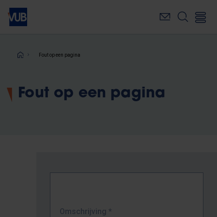
Overslaan
en
naar
de
inhoud
Kruimelpad
Fout op een pagina
gaan
Fout op een pagina
Omschrijving
*