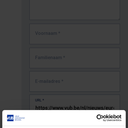
Voornaam
*
Familienaam
*
E-mailadres
*
URL
*
De volledige URL van de pagina waar je de fout zag.
Bv. https://www.vub.be/nl/studeren-aan-de-vub/alle-