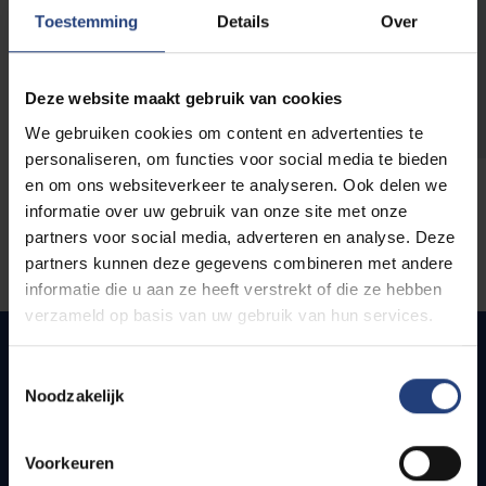
opleidingen
Toestemming
Details
Over
Deze website maakt gebruik van cookies
We gebruiken cookies om content en advertenties te
personaliseren, om functies voor social media te bieden
en om ons websiteverkeer te analyseren. Ook delen we
informatie over uw gebruik van onze site met onze
partners voor social media, adverteren en analyse. Deze
partners kunnen deze gegevens combineren met andere
informatie die u aan ze heeft verstrekt of die ze hebben
verzameld op basis van uw gebruik van hun services.
Toestemmingsselectie
Noodzakelijk
Snel naar
Webmail
Voorkeuren
Jobs