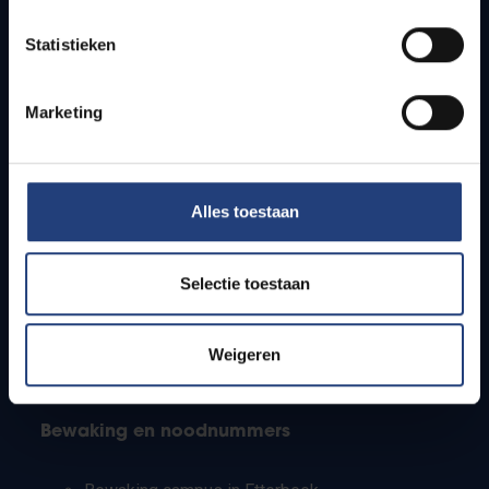
Lesroosters
Statistieken
Bereikbaarheid
Onderzoeksgroepen
Campusfaciliteiten
Marketing
Info voor
Alles toestaan
Pers
Studenten
Personeel
Selectie toestaan
PhD-studenten
Leerkrachten en secundaire scholen
Werkstudenten
Weigeren
Internationale studenten
Bewaking en noodnummers