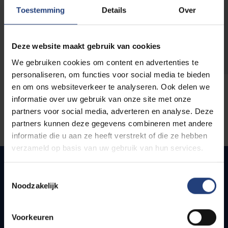
opleidingen
Toestemming
Details
Over
Deze website maakt gebruik van cookies
We gebruiken cookies om content en advertenties te
personaliseren, om functies voor social media te bieden
en om ons websiteverkeer te analyseren. Ook delen we
informatie over uw gebruik van onze site met onze
partners voor social media, adverteren en analyse. Deze
partners kunnen deze gegevens combineren met andere
informatie die u aan ze heeft verstrekt of die ze hebben
verzameld op basis van uw gebruik van hun services.
Toestemmingsselectie
Noodzakelijk
Snel naar
Webmail
Voorkeuren
Jobs