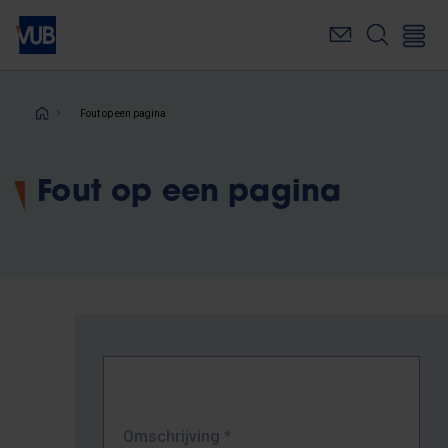
Overslaan
en
naar
de
inhoud
Kruimelpad
Fout op een pagina
gaan
Fout op een pagina
Omschrijving
*