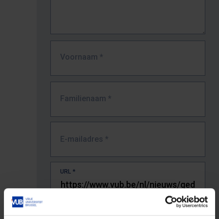
Voornaam
*
Familienaam
*
E-mailadres
*
URL
*
De volledige URL van de pagina waar je de fout zag.
Bv. https://www.vub.be/nl/studeren-aan-de-vub/alle-