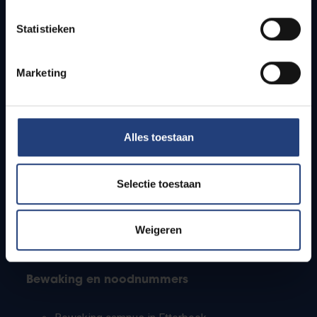
Lesroosters
Statistieken
Bereikbaarheid
Onderzoeksgroepen
Campusfaciliteiten
Marketing
Info voor
Alles toestaan
Pers
Studenten
Personeel
Selectie toestaan
PhD-studenten
Leerkrachten en secundaire scholen
Werkstudenten
Weigeren
Internationale studenten
Bewaking en noodnummers