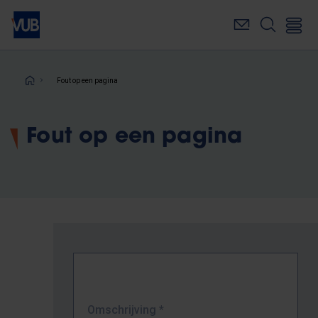
Overslaan
en
naar
de
inhoud
Kruimelpad
Fout op een pagina
gaan
Fout op een pagina
Omschrijving
*