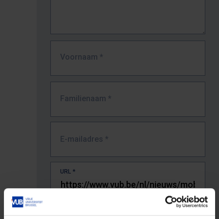
Voornaam
*
Familienaam
*
E-mailadres
*
URL
*
De volledige URL van de pagina waar je de fout zag.
Bv. https://www.vub.be/nl/studeren-aan-de-vub/alle-