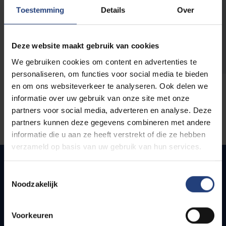
opleidingen
Toestemming
Details
Over
Deze website maakt gebruik van cookies
We gebruiken cookies om content en advertenties te
personaliseren, om functies voor social media te bieden
en om ons websiteverkeer te analyseren. Ook delen we
informatie over uw gebruik van onze site met onze
partners voor social media, adverteren en analyse. Deze
partners kunnen deze gegevens combineren met andere
informatie die u aan ze heeft verstrekt of die ze hebben
verzameld op basis van uw gebruik van hun services.
Toestemmingsselectie
Noodzakelijk
Snel naar
Webmail
Voorkeuren
Jobs